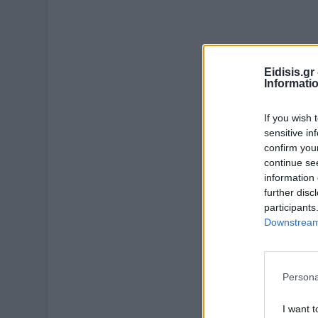
Eidisis.g
Informati
If you wish 
sensitive in
confirm you
continue se
information 
further disc
participants
Downstream 
Persona
I want t