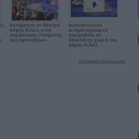
ίς
Κατάμεστο το Θέατρο
Αυγουστιάτικο
Λόφου Κιλκίς στην
κινηματογραφικό
παράσταση «Υπηρέτης
αγκυροβόλι σε
ν
δύο Αφεντάδων»
δεκαπέντε χωριά του
Δήμου Κιλκίς
επιστροφή στην κορυφή