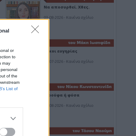
Να αποσυρθεί. Χθες.
03-08-2026 - Κανένα σχόλιο
onal
sonal or
Οίκοι ευγηρίας
ection to
24-07-2026 - Κανένα σχόλιο
ou may
 personal
out of the
 downstream
B’s List of
Ή ρούφα ή φύσα
03-08-2026 - Κανένα σχόλιο