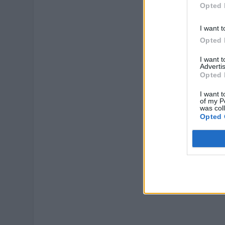
Opted 
I want t
Opted 
I want 
Advertis
Opted 
I want t
of my P
was col
Opted 