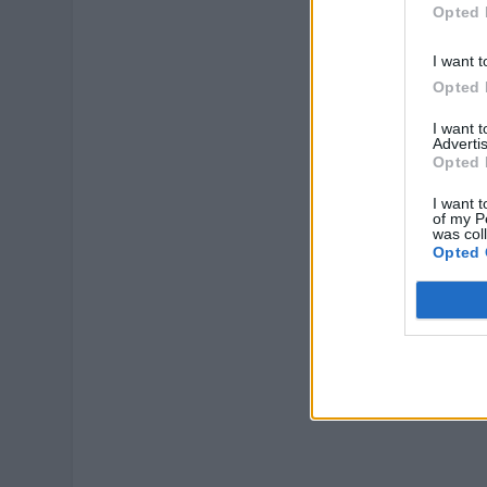
Opted 
I want t
Opted 
I want 
Advertis
Opted 
I want t
of my P
was col
Opted 