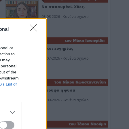
Να αποσυρθεί. Χθες.
03-08-2026 - Κανένα σχόλιο
onal
sonal or
Οίκοι ευγηρίας
ection to
24-07-2026 - Κανένα σχόλιο
ou may
 personal
out of the
 downstream
B’s List of
Ή ρούφα ή φύσα
03-08-2026 - Κανένα σχόλιο