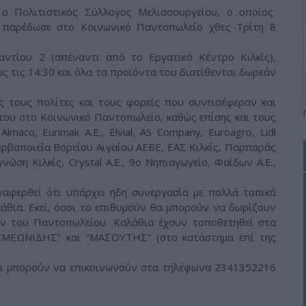
 ο Πολιτιστικός Σύλλογος Μελισσουργείου, ο οποίος
 παρέδωσε στο Κοινωνικό Παντοπωλείο χθες Τρίτη 8
ντίου 2 (απέναντι από το Εργατικό Κέντρο Κιλκίς),
ως τις 14:30 και όλα τα προϊόντα του διατίθενται δωρεάν
υς τους πολίτες και τους φορείς που συνεισέφεραν και
του στο Κοινωνικό Παντοπωλείο, καθώς επίσης και τους
Almaco, Eurimak Α.Ε., Elvial, AS Company, Euroagro, Lidl
σερβοποιεία Βορείου Αιγαίου ΑΕΒΕ, ΕΑΣ Κιλκίς, Παρπαράς
ώση Κιλκίς, Crystal Α.Ε., 9ο Νηπιαγωγείο, Φαίδων Α.Ε.,
αναφερθεί ότι υπάρχει ήδη συνεργασία με πολλά τοπικά
άθια. Εκεί, όσοι το επιθυμούν θα μπορούν να δωρίζουν
 του Παντοπωλείου. Καλάθια έχουν τοποθετηθεί στα
ΣΥΜΕΩΝΙΔΗΣ” και “ΜΑΣΟΥΤΗΣ” (στο κατάστημα επί της
οι μπορούν να επικοινωνούν στα τηλέφωνα 2341352216