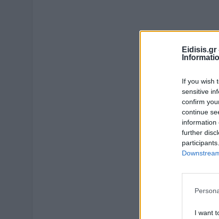
Eidisis.g
Informati
If you wish 
sensitive in
confirm you
continue se
information 
further disc
participants
Downstream 
Persona
I want t