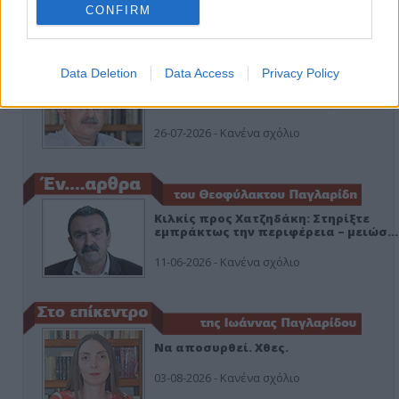
CONFIRM
ΑΠΟΨΕΙΣ
Data Deletion
Data Access
Privacy Policy
Εδώ Παππάς, εκεί Παππάς, που είναι
ο ΣΥΡΙΖΑ και οι Κιλκισιώτες
26-07-2026 - Κανένα σχόλιο
Κιλκίς προς Χατζηδάκη: Στηρίξτε
εμπράκτως την περιφέρεια – μειώσ…
11-06-2026 - Κανένα σχόλιο
Να αποσυρθεί. Χθες.
03-08-2026 - Κανένα σχόλιο