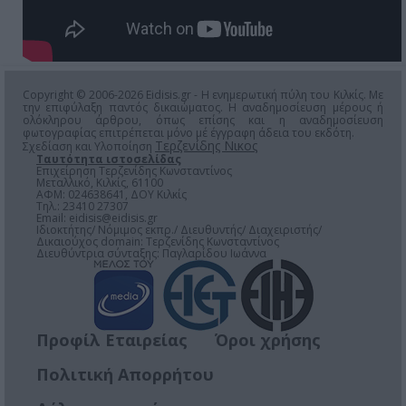
Copyright © 2006-2026 Eidisis.gr - Η ενημερωτική πύλη του Κιλκίς. Με
την επιφύλαξη παντός δικαιώματος. Η αναδημοσίευση μέρους ή
ολόκληρου άρθρου, όπως επίσης και η αναδημοσίευση
φωτογραφίας επιτρέπεται μόνο μέ έγγραφη άδεια του εκδότη.
Τερζενίδης Νικος
Σχεδίαση και Υλοποίηση
Ταυτότητα ιστοσελίδας
Επιχείρηση Τερζενίδης Κωνσταντίνος
Μεταλλικό, Κιλκίς, 61100
ΑΦΜ: 024638641, ΔΟΥ Κιλκίς
Τηλ.: 23410 27307
Email:
eidisis@eidisis.gr
Ιδιοκτήτης/ Νόμιμος εκπρ./ Διευθυντής/ Διαχειριστής/
Δικαιούχος domain: Τερζενίδης Κωνσταντίνος
Διευθύντρια σύνταξης: Παγλαρίδου Ιωάννα
Προφίλ Εταιρείας
Όροι χρήσης
Πολιτική Απορρήτου