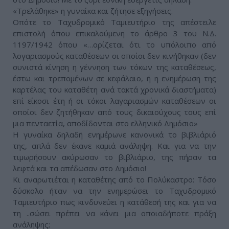
«Τρελάθηκε» η γυναίκα και ζήτησε εξηγήσεις.
Οπότε το Ταχυδρομικό Ταμιευτήριο της απέστειλε
επιστολή όπου επικαλούμενη το άρθρο 3 του Ν.Δ.
1197/1942 όπου «…ορίζεται ότι το υπόλοιπο από
λογαριασμούς καταθέσεων οι οποίοι δεν κινήθηκαν (δεν
συνιστά κίνηση η γέννηση των τόκων της καταθέσεως,
έστω και τρεπομένων σε κεφάλαιο, ή η ενημέρωση της
καρτέλας του καταθέτη ανά τακτά χρονικά διαστήματα)
επί είκοσι έτη ή οι τόκοι λαγαριασμών καταθέσεων οι
οποίοι δεν ζητήθηκαν από τους δικαιούχους τους επί
μια πενταετία, αποδίδονται στο ελληνικό Δημόσιο»
Η γυναίκα δηλαδή ενημέρωνε κανονικά το βιβλιάριό
της, απλά δεν έκανε καμιά ανάληψη. Και για να την
τιμωρήσουν ακύρωσαν το βιβλιάριο, της πήραν τα
λεφτά και τα απέδωσαν στο Δημόσιο!
Κι αναρωτιέται η καταθέτης από το Πολύκαστρο: Τόσο
δύσκολο ήταν να την ενημερώσει το Ταχυδρομικό
Ταμιευτήριο πως κινδυνεύει η κατάθεσή της και για να
τη ..σώσει πρέπει να κάνει μια οποιαδήποτε πράξη
ανάληψης;