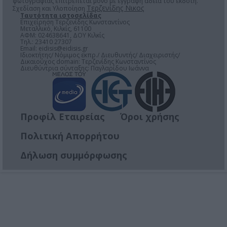
φωτογραφίας επιτρέπεται μόνο μέ έγγραφη άδεια του εκδότη.
Τερζενίδης Νικος
Σχεδίαση και Υλοποίηση
Ταυτότητα ιστοσελίδας
Επιχείρηση Τερζενίδης Κωνσταντίνος
Μεταλλικό, Κιλκίς, 61100
ΑΦΜ: 024638641, ΔΟΥ Κιλκίς
Τηλ.: 23410 27307
Email:
eidisis@eidisis.gr
Ιδιοκτήτης/ Νόμιμος εκπρ./ Διευθυντής/ Διαχειριστής/
Δικαιούχος domain: Τερζενίδης Κωνσταντίνος
Διευθύντρια σύνταξης: Παγλαρίδου Ιωάννα
Προφίλ Εταιρείας
Όροι χρήσης
Πολιτική Απορρήτου
Δήλωση συμμόρφωσης