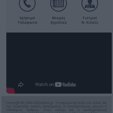
Χρήσιμα
Μικρές
Γιατροί
Τηλέφωνα
Αγγελίες
Ν. Κιλκίς
Copyright © 2006-2026 Eidisis.gr - Η ενημερωτική πύλη του Κιλκίς. Με
την επιφύλαξη παντός δικαιώματος. Η αναδημοσίευση μέρους ή
ολόκληρου άρθρου, όπως επίσης και η αναδημοσίευση