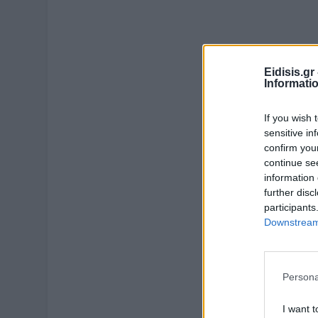
Eidisis.g
Informati
If you wish 
sensitive in
confirm you
continue se
information 
further disc
participants
Downstream 
Persona
I want t