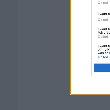
Opted 
I want t
Opted 
I want 
Advertis
Opted 
I want t
of my P
was col
Opted 