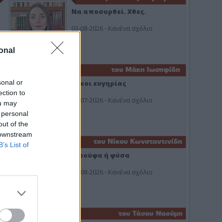
Να αποσυρθεί. Χθες.
03-08-2026 - Κανένα σχόλιο
onal
sonal or
Οίκοι ευγηρίας
ection to
24-07-2026 - Κανένα σχόλιο
ou may
 personal
out of the
 downstream
B’s List of
Ή ρούφα ή φύσα
03-08-2026 - Κανένα σχόλιο