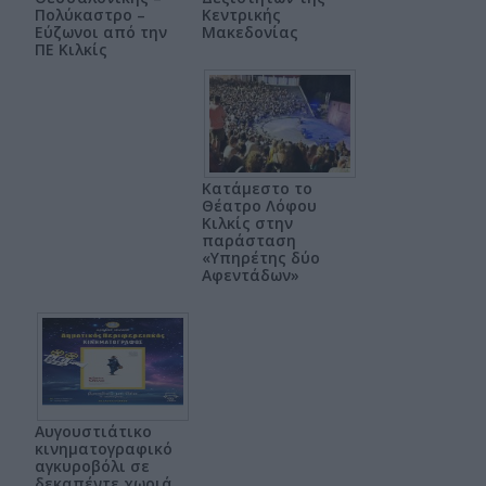
Πολύκαστρο –
Κεντρικής
Εύζωνοι από την
Μακεδονίας
ΠΕ Κιλκίς
Κατάμεστο το
Θέατρο Λόφου
Κιλκίς στην
παράσταση
«Υπηρέτης δύο
Αφεντάδων»
Αυγουστιάτικο
κινηματογραφικό
αγκυροβόλι σε
δεκαπέντε χωριά