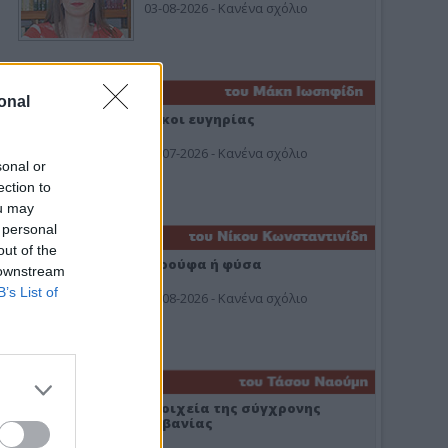
03-08-2026 - Κανένα σχόλιο
onal
Οίκοι ευγηρίας
24-07-2026 - Κανένα σχόλιο
sonal or
ection to
ou may
 personal
out of the
Ή ρούφα ή φύσα
 downstream
B’s List of
03-08-2026 - Κανένα σχόλιο
Στοιχεία της σύγχρονης
Αλβανίας