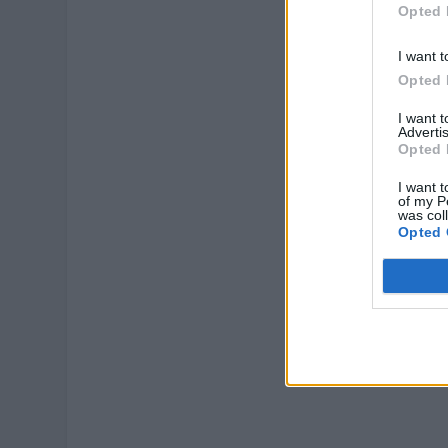
Opted 
I want t
Opted 
I want 
Advertis
Opted 
I want t
of my P
was col
Opted 