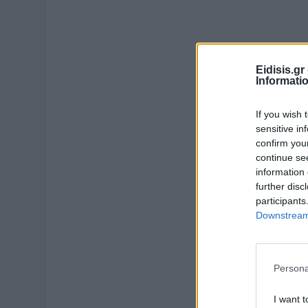
Eidisis.g
Informati
If you wish 
sensitive in
confirm you
continue se
information 
further disc
participants
Downstream 
Persona
I want t