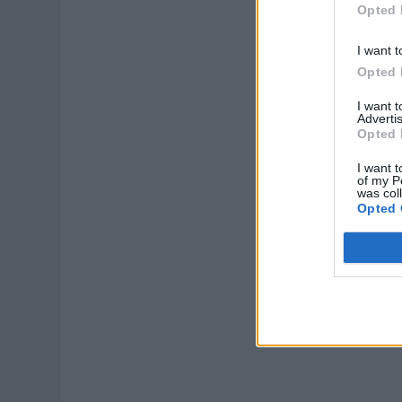
Opted 
I want t
Opted 
I want 
Advertis
Opted 
I want t
of my P
was col
Opted 