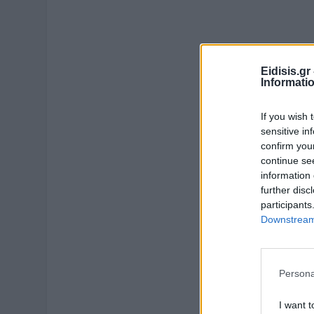
Eidisis.g
Informati
If you wish 
sensitive in
confirm you
continue se
information 
further disc
participants
Downstream 
Persona
I want t