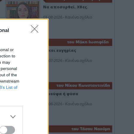
Να αποσυρθεί. Χθες.
03-08-2026 - Κανένα σχόλιο
onal
sonal or
Οίκοι ευγηρίας
ection to
24-07-2026 - Κανένα σχόλιο
ou may
 personal
out of the
 downstream
B’s List of
Ή ρούφα ή φύσα
03-08-2026 - Κανένα σχόλιο