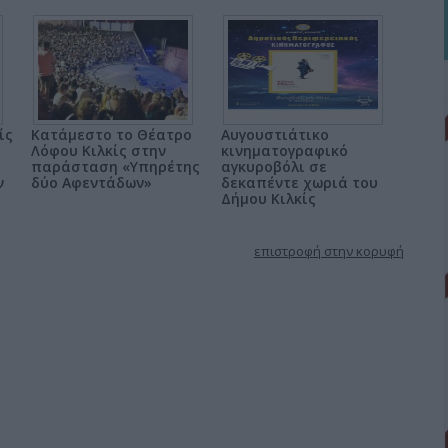
ίς
Κατάμεστο το Θέατρο
Αυγουστιάτικο
Λόφου Κιλκίς στην
κινηματογραφικό
παράσταση «Υπηρέτης
αγκυροβόλι σε
ν
δύο Αφεντάδων»
δεκαπέντε χωριά του
Δήμου Κιλκίς
επιστροφή στην κορυφή