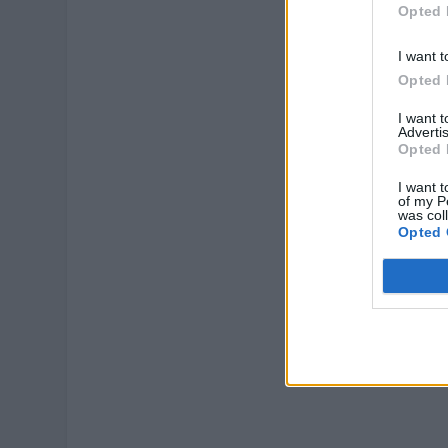
Opted 
I want t
Opted 
I want 
Advertis
Opted 
I want t
of my P
was col
Opted 