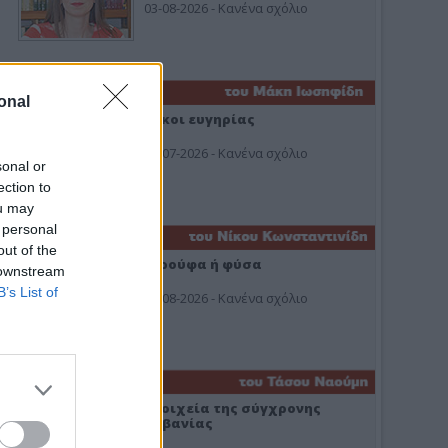
03-08-2026 - Κανένα σχόλιο
onal
Οίκοι ευγηρίας
24-07-2026 - Κανένα σχόλιο
sonal or
ection to
ou may
 personal
out of the
Ή ρούφα ή φύσα
 downstream
B’s List of
03-08-2026 - Κανένα σχόλιο
Στοιχεία της σύγχρονης
Αλβανίας