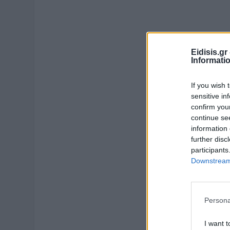
Eidisis.g
Informati
If you wish 
sensitive in
confirm you
continue se
information 
further disc
participants
Downstream 
Persona
I want t