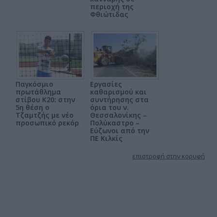
περιοχή της
Φθιώτιδας
Παγκόσμιο
Εργασίες
πρωτάθλημα
καθαρισμού και
στίβου Κ20: στην
συντήρησης στα
5η θέση ο
όρια του ν.
Τζαμτζής με νέο
Θεσσαλονίκης –
προσωπικό ρεκόρ
Πολύκαστρο –
Εύζωνοι από την
ΠΕ Κιλκίς
επιστροφή στην κορυφή