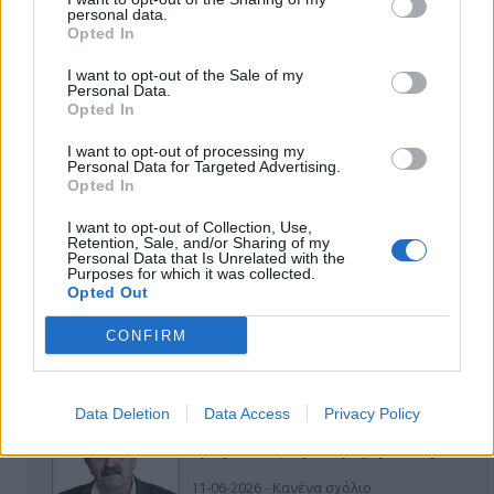
personal data.
Opted In
I want to opt-out of the Sale of my
Personal Data.
Opted In
I want to opt-out of processing my
Personal Data for Targeted Advertising.
ΑΠΟΨΕΙΣ
Opted In
I want to opt-out of Collection, Use,
Retention, Sale, and/or Sharing of my
Personal Data that Is Unrelated with the
Εδώ Παππάς, εκεί Παππάς, που είναι
Purposes for which it was collected.
ο ΣΥΡΙΖΑ και οι Κιλκισιώτες
Opted Out
26-07-2026 - Κανένα σχόλιο
CONFIRM
Data Deletion
Data Access
Privacy Policy
Κιλκίς προς Χατζηδάκη: Στηρίξτε
εμπράκτως την περιφέρεια – μειώσ…
11-06-2026 - Κανένα σχόλιο