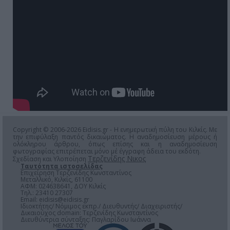
Copyright © 2006-2026 Eidisis.gr - Η ενημερωτική πύλη του Κιλκίς. Με
την επιφύλαξη παντός δικαιώματος. Η αναδημοσίευση μέρους ή
ολόκληρου άρθρου, όπως επίσης και η αναδημοσίευση
φωτογραφίας επιτρέπεται μόνο μέ έγγραφη άδεια του εκδότη.
Τερζενίδης Νικος
Σχεδίαση και Υλοποίηση
Ταυτότητα ιστοσελίδας
Επιχείρηση Τερζενίδης Κωνσταντίνος
Μεταλλικό, Κιλκίς, 61100
ΑΦΜ: 024638641, ΔΟΥ Κιλκίς
Τηλ.: 23410 27307
Email:
eidisis@eidisis.gr
Ιδιοκτήτης/ Νόμιμος εκπρ./ Διευθυντής/ Διαχειριστής/
Δικαιούχος domain: Τερζενίδης Κωνσταντίνος
Διευθύντρια σύνταξης: Παγλαρίδου Ιωάννα