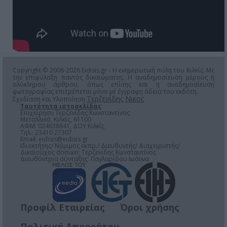
Copyright © 2006-2026 Eidisis.gr - Η ενημερωτική πύλη του Κιλκίς. Με
την επιφύλαξη παντός δικαιώματος. Η αναδημοσίευση μέρους ή
ολόκληρου άρθρου, όπως επίσης και η αναδημοσίευση
φωτογραφίας επιτρέπεται μόνο μέ έγγραφη άδεια του εκδότη.
Τερζενίδης Νικος
Σχεδίαση και Υλοποίηση
Ταυτότητα ιστοσελίδας
Επιχείρηση Τερζενίδης Κωνσταντίνος
Μεταλλικό, Κιλκίς, 61100
ΑΦΜ: 024638641, ΔΟΥ Κιλκίς
Τηλ.: 23410 27307
Email:
eidisis@eidisis.gr
Ιδιοκτήτης/ Νόμιμος εκπρ./ Διευθυντής/ Διαχειριστής/
Δικαιούχος domain: Τερζενίδης Κωνσταντίνος
Διευθύντρια σύνταξης: Παγλαρίδου Ιωάννα
Προφίλ Εταιρείας
Όροι χρήσης
Πολιτική Απορρήτου