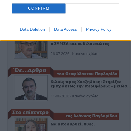
CONFIRM
ΑΠΟΨΕΙΣ
Data Deletion
Data Access
Privacy Policy
Εδώ Παππάς, εκεί Παππάς, που είναι
ο ΣΥΡΙΖΑ και οι Κιλκισιώτες
26-07-2026 - Κανένα σχόλιο
Κιλκίς προς Χατζηδάκη: Στηρίξτε
εμπράκτως την περιφέρεια – μειώσ…
11-06-2026 - Κανένα σχόλιο
Να αποσυρθεί. Χθες.