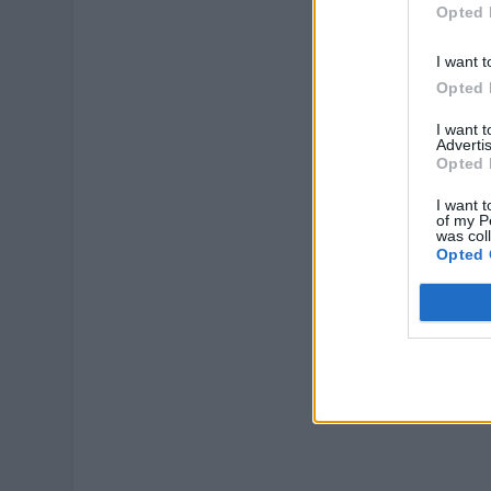
Opted 
I want t
Opted 
I want 
Advertis
Opted 
I want t
of my P
was col
Opted 