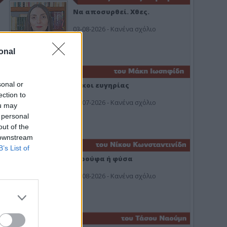
Να αποσυρθεί. Χθες.
03-08-2026 - Κανένα σχόλιο
onal
sonal or
Οίκοι ευγηρίας
ection to
24-07-2026 - Κανένα σχόλιο
ou may
 personal
out of the
 downstream
B’s List of
Ή ρούφα ή φύσα
03-08-2026 - Κανένα σχόλιο