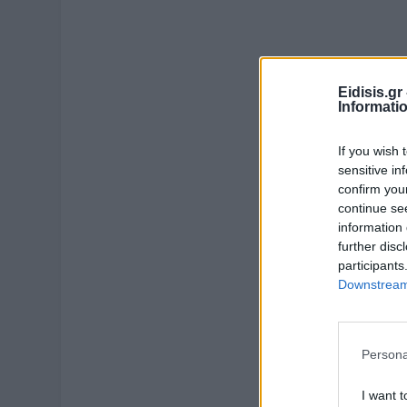
Eidisis.g
Informati
If you wish 
sensitive in
confirm you
continue se
information 
further disc
participants
Downstream 
Persona
I want t