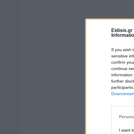
Eidisis.g
Informati
If you wish 
sensitive in
confirm you
continue se
information 
further disc
participants
Downstream 
Persona
I want t