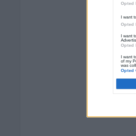
Opted 
I want t
Opted 
I want 
Advertis
Opted 
I want t
of my P
was col
Opted 