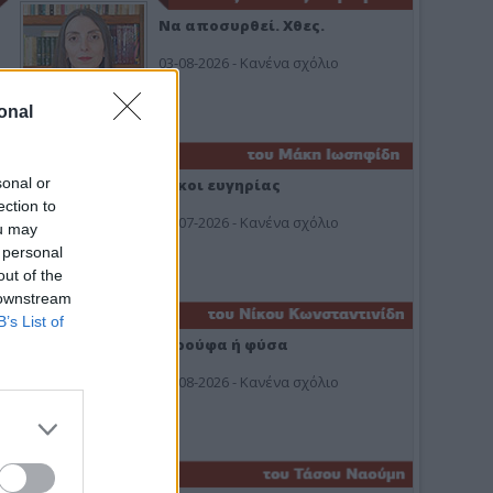
Να αποσυρθεί. Χθες.
03-08-2026 - Κανένα σχόλιο
onal
sonal or
Οίκοι ευγηρίας
ection to
24-07-2026 - Κανένα σχόλιο
ou may
 personal
out of the
 downstream
B’s List of
Ή ρούφα ή φύσα
03-08-2026 - Κανένα σχόλιο