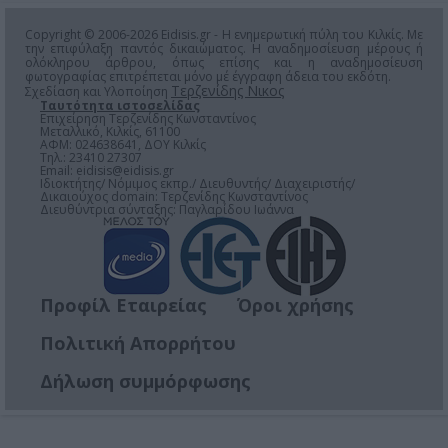
Copyright © 2006-2026 Eidisis.gr - Η ενημερωτική πύλη του Κιλκίς. Με
την επιφύλαξη παντός δικαιώματος. Η αναδημοσίευση μέρους ή
ολόκληρου άρθρου, όπως επίσης και η αναδημοσίευση
φωτογραφίας επιτρέπεται μόνο μέ έγγραφη άδεια του εκδότη.
Τερζενίδης Νικος
Σχεδίαση και Υλοποίηση
Ταυτότητα ιστοσελίδας
Επιχείρηση Τερζενίδης Κωνσταντίνος
Μεταλλικό, Κιλκίς, 61100
ΑΦΜ: 024638641, ΔΟΥ Κιλκίς
Τηλ.: 23410 27307
Email:
eidisis@eidisis.gr
Ιδιοκτήτης/ Νόμιμος εκπρ./ Διευθυντής/ Διαχειριστής/
Δικαιούχος domain: Τερζενίδης Κωνσταντίνος
Διευθύντρια σύνταξης: Παγλαρίδου Ιωάννα
Προφίλ Εταιρείας
Όροι χρήσης
Πολιτική Απορρήτου
Δήλωση συμμόρφωσης