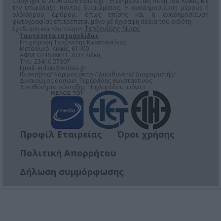
Copyright © 2006-2026 Eidisis.gr - Η ενημερωτική πύλη του Κιλκίς. Με
την επιφύλαξη παντός δικαιώματος. Η αναδημοσίευση μέρους ή
ολόκληρου άρθρου, όπως επίσης και η αναδημοσίευση
φωτογραφίας επιτρέπεται μόνο μέ έγγραφη άδεια του εκδότη.
Τερζενίδης Νικος
Σχεδίαση και Υλοποίηση
Ταυτότητα ιστοσελίδας
Επιχείρηση Τερζενίδης Κωνσταντίνος
Μεταλλικό, Κιλκίς, 61100
ΑΦΜ: 024638641, ΔΟΥ Κιλκίς
Τηλ.: 23410 27307
Email:
eidisis@eidisis.gr
Ιδιοκτήτης/ Νόμιμος εκπρ./ Διευθυντής/ Διαχειριστής/
Δικαιούχος domain: Τερζενίδης Κωνσταντίνος
Διευθύντρια σύνταξης: Παγλαρίδου Ιωάννα
Προφίλ Εταιρείας
Όροι χρήσης
Πολιτική Απορρήτου
Δήλωση συμμόρφωσης