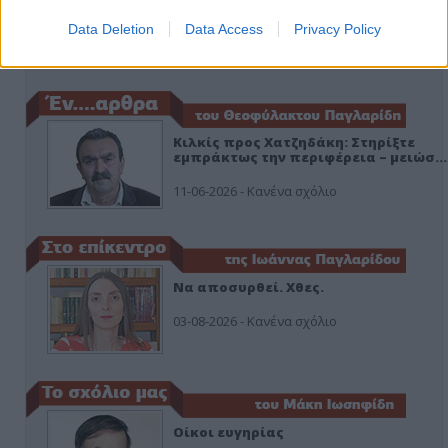
ο ΣΥΡΙΖΑ και οι Κιλκισιώτες
Data Deletion
Data Access
Privacy Policy
26-07-2026 - Κανένα σχόλιο
Κιλκίς προς Χατζηδάκη: Στηρίξτε
εμπράκτως την περιφέρεια – μειώσ…
11-06-2026 - Κανένα σχόλιο
Να αποσυρθεί. Χθες.
03-08-2026 - Κανένα σχόλιο
Οίκοι ευγηρίας