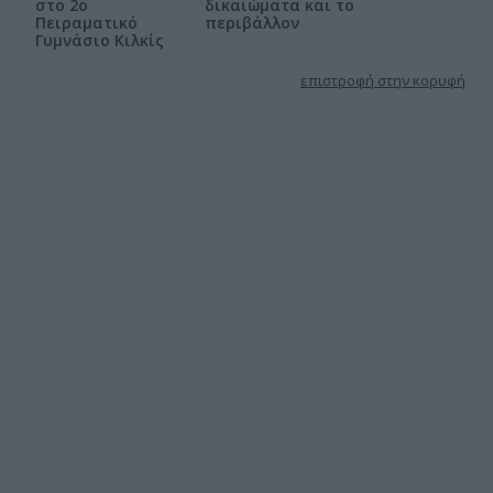
στο 2ο
δικαιώματα και το
Πειραματικό
περιβάλλον
Γυμνάσιο Κιλκίς
επιστροφή στην κορυφή