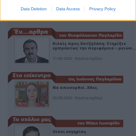
ο ΣΥΡΙΖΑ και οι Κιλκισιώτες
Data Deletion
Data Access
Privacy Policy
26-07-2026 - Κανένα σχόλιο
Κιλκίς προς Χατζηδάκη: Στηρίξτε
εμπράκτως την περιφέρεια – μειώσ…
11-06-2026 - Κανένα σχόλιο
Να αποσυρθεί. Χθες.
03-08-2026 - Κανένα σχόλιο
Οίκοι ευγηρίας