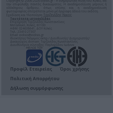
Copyright © 2006-2026 Eidisis.gr - Η ενημερωτική πύλη του Κιλκίς. Με
την επιφύλαξη παντός δικαιώματος. Η αναδημοσίευση μέρους ή
ολόκληρου άρθρου, όπως επίσης και η αναδημοσίευση
φωτογραφίας επιτρέπεται μόνο μέ έγγραφη άδεια του εκδότη.
Τερζενίδης Νικος
Σχεδίαση και Υλοποίηση
Ταυτότητα ιστοσελίδας
Επιχείρηση Τερζενίδης Κωνσταντίνος
Μεταλλικό, Κιλκίς, 61100
ΑΦΜ: 024638641, ΔΟΥ Κιλκίς
Τηλ.: 23410 27307
Email:
eidisis@eidisis.gr
Ιδιοκτήτης/ Νόμιμος εκπρ./ Διευθυντής/ Διαχειριστής/
Δικαιούχος domain: Τερζενίδης Κωνσταντίνος
Διευθύντρια σύνταξης: Παγλαρίδου Ιωάννα
Προφίλ Εταιρείας
Όροι χρήσης
Πολιτική Απορρήτου
Δήλωση συμμόρφωσης