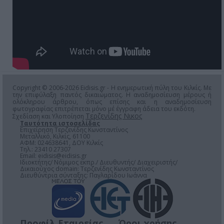
Copyright © 2006-2026 Eidisis.gr - Η ενημερωτική πύλη του Κιλκίς. Με
την επιφύλαξη παντός δικαιώματος. Η αναδημοσίευση μέρους ή
ολόκληρου άρθρου, όπως επίσης και η αναδημοσίευση
φωτογραφίας επιτρέπεται μόνο μέ έγγραφη άδεια του εκδότη.
Τερζενίδης Νικος
Σχεδίαση και Υλοποίηση
Ταυτότητα ιστοσελίδας
Επιχείρηση Τερζενίδης Κωνσταντίνος
Μεταλλικό, Κιλκίς, 61100
ΑΦΜ: 024638641, ΔΟΥ Κιλκίς
Τηλ.: 23410 27307
Email:
eidisis@eidisis.gr
Ιδιοκτήτης/ Νόμιμος εκπρ./ Διευθυντής/ Διαχειριστής/
Δικαιούχος domain: Τερζενίδης Κωνσταντίνος
Διευθύντρια σύνταξης: Παγλαρίδου Ιωάννα
Προφίλ Εταιρείας
Όροι χρήσης