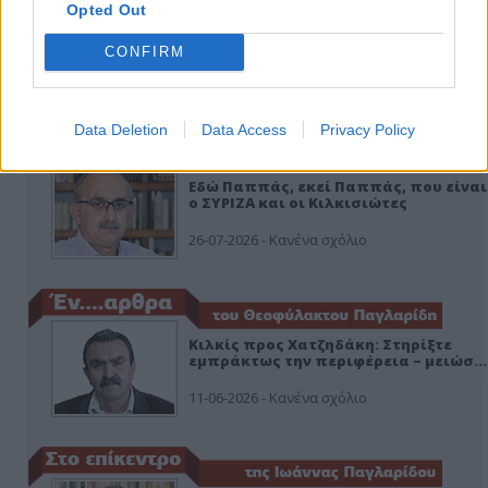
Opted Out
CONFIRM
ΑΠΟΨΕΙΣ
Data Deletion
Data Access
Privacy Policy
Εδώ Παππάς, εκεί Παππάς, που είναι
ο ΣΥΡΙΖΑ και οι Κιλκισιώτες
26-07-2026 - Κανένα σχόλιο
Κιλκίς προς Χατζηδάκη: Στηρίξτε
εμπράκτως την περιφέρεια – μειώσ…
11-06-2026 - Κανένα σχόλιο