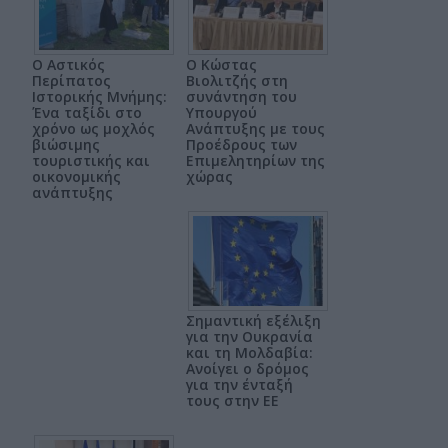
Ο Αστικός
Ο Κώστας
Περίπατος
Βιολιτζής στη
Ιστορικής Μνήμης:
συνάντηση του
Ένα ταξίδι στο
Υπουργού
χρόνο ως μοχλός
Ανάπτυξης με τους
βιώσιμης
Προέδρους των
τουριστικής και
Επιμελητηρίων της
οικονομικής
χώρας
ανάπτυξης
Σημαντική εξέλιξη
για την Ουκρανία
και τη Μολδαβία:
Ανοίγει ο δρόμος
για την ένταξή
τους στην ΕΕ