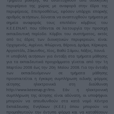
Tμήματα μάθησης θα αναπτυχθούν ανά διοικητική
περιφέρεια της χώρας με αναφορά στην έδρα της
περιφέρειας. Επιπροσθέτως, εφόσον υπάρχει επαρκής
αριθμός αιτήσεων, δύναται να αναπτυχθούν τμήματα με
σημεία αναφοράς τους επιπλέον κόμβους του
Κ.Ε.Ε.ΕΝ.ΑΠ. που τίθενται σε λειτουργία την προσεχή
εκπαιδευτική περίοδο. Κόμβοι του συστήματος, εκτός
από τις έδρες των διοικητικών περιφερειών, είναι:
Ορχομενός, Αγρίνιο, Φλώρινα, Βέροια, Δράμα, Κέρκυρα,
Αργοστόλι, Ζάκυνθος, Χίος, Βαθύ Σάμου, Νάξος, Χανιά.
Η υποβολή αιτήσεων για ένταξη στα τμήματα μάθησης
για τα εκπαιδευτικά προγράμματα γίνεται από την 1η
Μαρτίου 2008 έως την 20η Μαΐου 2008. Για την ένταξη
των εκπαιδευόμενων σε τμήματα μάθησης
προαπαιτείται η έγκαιρη συμπλήρωση ειδικής φόρμας
αίτησης ηλεκτρονικά στη διεύθυνση
http://www.keeenap.gr/lms. Εάν η ηλεκτρονική
συμπλήρωση της αίτησης είναι αδύνατη, οι υποψήφιοι
μπορούν να απευθυνθούν στα κατά νομό Κέντρα
Εκπαίδευσης Ενηλίκων (Κ.Ε.Ε.) όπου μπορούν να
προμηθευτούν την έντυπη φόρμα και να καταθέσουν