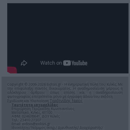
Copyright © 2006-2026 Eidisis.gr - Η ενημερωτική πύλη του Κιλκίς. Με
την επιφύλαξη παντός δικαιώματος. Η αναδημοσίευση μέρους ή
ολόκληρου άρθρου, όπως επίσης και η αναδημοσίευση
φωτογραφίας επιτρέπεται μόνο μέ έγγραφη άδεια του εκδότη.
Τερζενίδης Νικος
Σχεδίαση και Υλοποίηση
Ταυτότητα ιστοσελίδας
Επιχείρηση Τερζενίδης Κωνσταντίνος
Μεταλλικό, Κιλκίς, 61100
ΑΦΜ: 024638641, ΔΟΥ Κιλκίς
Τηλ.: 23410 27307
Email:
eidisis@eidisis.gr
Ιδιοκτήτης/ Νόμιμος εκπρ./ Διευθυντής/ Διαχειριστής/