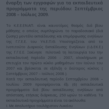
έναρξη των εγγραφών για τα εκπαιδευτικά
προγράμματα της περιόδου: Σεπτέμβριος
2008 – Ιούλιος 2009.
Το Κ.Ε.Ε.ΕΝ.ΑΠ. είναι καινοτόμος θεσμός διά βίου
μάθησης ο οποίος συμπληρώνει το παραδοσιακό (διά
ζώσης) μοντέλο εκπαίδευσης και επιμόρφωσης ενηλίκων
της Γ.Γ.Ε.Ε. του Υπ.Ε.Π.Θ. Υποστηρίζεται από το
Ινστιτούτο Διαρκούς Εκπαίδευσης Ενηλίκων (Ι.Δ.ΕΚ.Ε.)
της Γ.Γ.Ε.Ε. Ξεκίνησε πιλοτικά τη λειτουργία του την
εκπαιδευτική περίοδο 2006 - 2007, ολοκλήρωσε με
επιτυχία τον πρώτο κύκλο μαθημάτων τον Ιούνιο του
2007 και βρίσκεται σε εξέλιξη ο δεύτερος κύκλος (
Σεπτέμβριος 2007 – Ιούλιος 2008 ).
Κατά την εκπαιδευτική περίοδο Σεπτεμβρίου 2008 –
Ιουλίου 2009 προσφέρονται έξι (6) εκπαιδευτικά
προγράμματα διά βίου εκπαίδευσης ενηλίκων από
απόσταση, ετήσιας διάρκειας, 250 ωρών το καθένα. Τα
εκπαιδευτικά προγράμματα είναι τα ακόλουθα:
I. Με Απολυτήριο τουλάχιστον Λυκείου