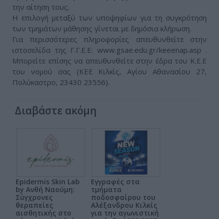
την αίτηση τους.
Η επιλογή μεταξύ των υποψηφίων για τη συγκρότηση
των τμημάτων μάθησης γίνεται με δημόσια κλήρωση.
Για περισσότερες πληροφορίες απευθυνθείτε στην
ιστοσελίδα της Γ.Γ.Ε.Ε: www.gsae.edu.gr/keeenap.asp .
Μπορείτε επίσης να απευθυνθείτε στην έδρα του Κ.Ε.Ε
του νομού σας (KEE Κιλκίς, Αγίου Αθανασίου 27,
Πολύκαστρο, 23430 23556).
Διαβάστε ακόμη
Epidermis Skin Lab
Εγγραφές στα
by Ανθή Ναούμη:
τμήματα
Σύγχρονες
ποδοσφαίρου του
θεραπείες
Αλέξανδρου Κιλκίς
αισθητικής στο
για την αγωνιστική