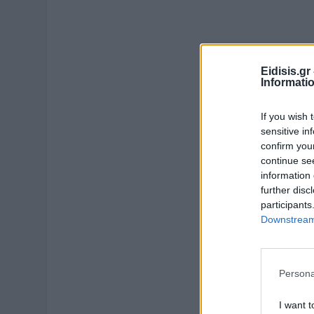
Eidisis.g
Informati
If you wish 
sensitive in
confirm you
continue se
information 
further disc
participants
Downstream 
Persona
I want t