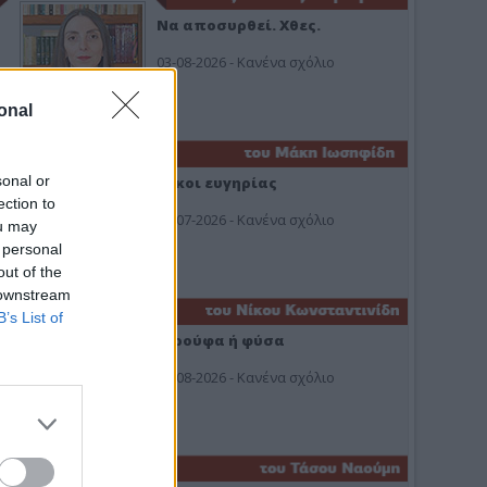
Να αποσυρθεί. Χθες.
03-08-2026 - Κανένα σχόλιο
onal
sonal or
Οίκοι ευγηρίας
ection to
24-07-2026 - Κανένα σχόλιο
ou may
 personal
out of the
 downstream
B’s List of
Ή ρούφα ή φύσα
03-08-2026 - Κανένα σχόλιο