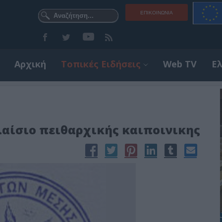
ΕΠΙΚΟΙΝΩΝΊΑ
Αρχική
Τοπικές Ειδήσεις
Web TV
Ε
πλαίσιο πειθαρχικής καιποινικης