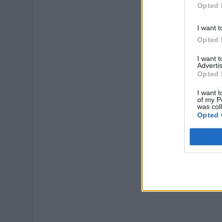
Opted 
I want t
Opted 
I want 
Advertis
Opted 
I want t
of my P
was col
Opted 