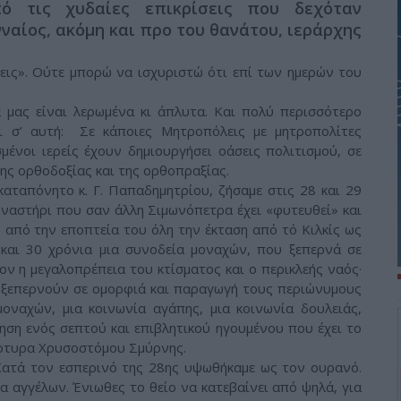
ό τις χυδαίες επικρίσεις που δεχόταν
ενναίος, ακόμη και προ του θανάτου, ιεράρχης
φεις». Ούτε μπορώ να ισχυριστώ ότι επί των ημερών του
α μας είναι λερωμένα κι άπλυτα. Και πολύ περισσότερο
αι σ’ αυτή: Σε κάποιες Μητροπόλεις με μητροπολίτες
μένοι ιερείς έχουν δημιουργήσει οάσεις πολιτισμού, σε
ης ορθοδοξίας και της ορθοπραξίας.
καταπόνητο κ. Γ. Παπαδημητρίου, ζήσαμε στις 28 και 29
μοναστήρι που σαν άλλη Σιμωνόπετρα έχει «φυτευθεί» και
ω από την εποπτεία του όλη την έκταση από τό Κιλκίς ως
ώ και 30 χρόνια μια συνοδεία μοναχών, που ξεπερνά σε
ον η μεγαλοπρέπεια του κτίσματος και ο περικλεής ναός·
ου ξεπερνούν σε ομορφιά και παραγωγή τους περιώνυμους
οναχών, μια κοινωνία αγάπης, μια κοινωνία δουλειάς,
ηση ενός σεπτού και επιβλητικού ηγουμένου που έχει το
άρτυρα Χρυσοστόμου Σμύρνης.
 Κατά τον εσπερινό της 28ης υψωθήκαμε ως τον ουρανό.
 αγγέλων. Ένιωθες το θείο να κατεβαίνει από ψηλά, για