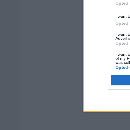
Opted 
I want t
Opted 
I want 
Advertis
Opted 
I want t
of my P
was col
Opted 