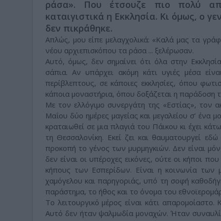
ράσα». Που έτσουζε πιο πολύ απ
καταιγιστικά η Εκκλησία. Κι όμως, ο γ
δεν πικράθηκε.
Απλώς, μου είπε μελαγχολικά: «Καλά μας τα γρά
νέου αρχιεπισκόπου τα ράσα ... ξελέρωσαν.
Αυτό, όμως, δεν σημαίνει ότι όλα στην Εκκλησί
σάπια. Αν υπάρχει ακόμη κάτι υγιές μέσα είν
περίβλεπτους, σε κάποιες εκκλησίες, όπου φωτισ
κάποια μοναστήρια, όπου δοξάζεται η παράδοση τ
Με τον ελλόγιμο συνεργάτη της «Εστίας», τον α
Μαΐου δύο ημέρες μαγείας και μεγαλείου σ’ ένα 
κραταιωθεί σε μια πλαγιά του Πάικου κι έχει κάτ
τη Θεσσαλονίκη. Εκεί ζει και θαυματουργεί εδ
προκοπή το γένος των μυρμηγκιών. Δεν είναι μόν
δεν είναι οι υπέροχες εικόνες, ούτε οι κήποι π
κήπους των Εσπερίδων. Είναι η κοινωνία των μ
χαμόγελου και παρηγοριάς, υπό τη σοφή καθοδήγ
παράστημα, το ήθος και το όνομα του εθνοϊερομ
Το λειτουργικό μέρος είναι κάτι απαρομοίαστο.
Αυτό δεν ήταν ψαλμωδία μοναχών. Ήταν συναυλία