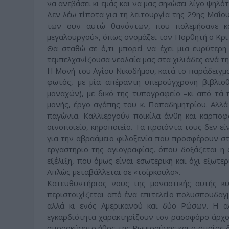
να ανεβάσει κι εμάς και να μας σηκώσει λίγο ψηλότ
Δεν λέω τίποτα για τη λειτουργία της 29ης Μαΐο
των συν αυτώ θανόντων, που πολεμήσανε κα
μεγαλουργού», όπως ονομάζει τον Πορθητή ο Κριτ
Θα σταθώ σε ό,τι μπορεί να έχει μια ευρύτερη
τεμπελχανίζουσα νεολαία μας στα χιλιάδες ανά τη
Η Μονή του Αγίου Νικοδήμου, κατά το παράδειγμα 
φωτός, με μία απέραντη υπερσύγχρονη βιβλιοθ
μοναχών), με δικό της τυπογραφείο –κι από τά 
μονής, έργο αγάπης του κ. Παπαδημητρίου. Αλλά
παγώνια. Καλλιεργούν ποικίλα άνθη και καρποφ
οινοποιείο, κηροποιείο. Τα προϊόντα τους δεν εί
για την αβραάμειο φιλοξενία που προσφέρουν στ
εργαστήριο της αγιογραφίας, όπου δοξάζεται η 
εξέλιξη, που όμως είναι εσωτερική και όχι εξωτερ
Απλώς μεταβάλλεται σε «τσίρκουλο».
Κατευθυντήριος νους της μοναστικής αυτής κ
περιστοιχίζεται από ένα επιτελείο πολυσπουδα
αλλά κι ενός Αμερικανού και δύο Ρώσων. Η α
εγκαρδιότητα χαρακτηρίζουν τον ρασοφόρο άρχον
απροσκύνητο ήθος της Ρωμιοσύνης και ο οποίος δε