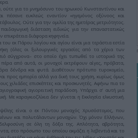
ερα.
υ, ούτε για το μνημόσυνο του ηρωικού Κωνσταντίνου και
ι πέσανε ευκλεώς εναντίον «ηγεμόνος οξύνοος και
όβουλος. Ούτε για την ομιλία της ημετέρας μετριότητος.
 παιδαγωγική διάσταση ειδικώς για την επαναστατικώς
ν επικράτεια διάφορα κηφηνεία.
του εκ Πάρου λογίου και αγίου είναι μια τεράστια εστία
ήκη (όλες οι ξυλουργικές εργασίες από τα χέρια των
πιό σύγχρονα– στο οποίο έχει τυπωθεί το ιστορικό της
 πέρα από αυτά, οι μοναχοί εκτρέφουν αίγες, πρόβατα,
όρα δένδρα και φυτά. Διαθέτουν πρότυπο τυροκομείο,
ναι προς εμπορία αλλά για δική τους χρήση, κυρίως όμως
ους χιλιάδες επισκέπτες και προσκυνητές. Αφήνω πια το
αγιογραφική αγιορειτική παράδοση. Υπάρχει σ’ αυτή μια
ική. Με καραγκιοζλίκια δεν γίνεται η Εκκλησία ελκυστική.
υψέλης είναι ο εκ Πόντου μοναχός Χρυσόστομος, που
γμένων και πολυτάλαντων μοναχών. Όχι μόνον Ελλήνων,
δελφοσύνη σε όλη τη δόξα της. Απλότητα, αβρότητα,
τα, στο πρόσωπο του οποίου ακμάζει η λεβεντιά και το
ν διστάζει να κάνει έμβλημά του τις λέξεις «Χριστός και