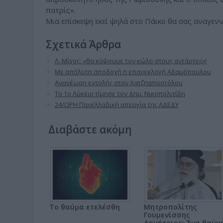
πατρίς».
Μια επίσκεψη εκεί ψηλά στο Πάικο θα σας αναγεννή
Σχετικά Άρθρα
Λ. Μίχος: «θα κόψουμε τον κώλο στους αντάρτες»!
Με απόλυτη αποδοχή η επανεκλογή Αδαμόπουλου
Ανανέωση εντολής στον Χατζηαποστόλου
Το 1ο Λύκειο τίμησε τον Δημ. Νικοπολιτίδη
24/ΩΡΗ Πανελλαδική απεργία της ΑΔΕΔΥ
Διαβάστε ακόμη
Το θαύμα ετελέσθη
Μητροπολίτης
Γουμενίσσης
Δημήτριος: Ένα θαύμ