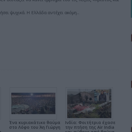
σει ψυχικά. Η Ελλάδα αντέχει ακόμη...
Ένα κυριακάτικο θαύμα
Ινδία: Φοιτήτρια έχασε
στο Λόφο του Άη Γιώργη
την πτήση της Air India
α
και σώθηκε από θαύμα