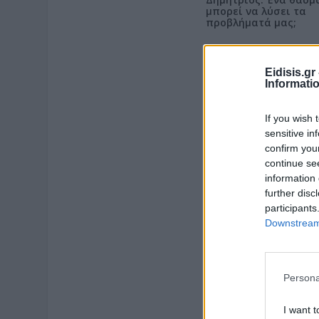
μπορεί να λύσει τα
προβλήματά μας;
Eidisis.g
Informati
If you wish 
sensitive in
confirm you
continue se
information 
further disc
participants
Downstream 
Persona
I want t