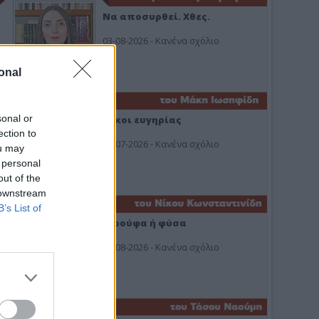
Να αποσυρθεί. Χθες.
03-08-2026 - Κανένα σχόλιο
onal
sonal or
Οίκοι ευγηρίας
ection to
24-07-2026 - Κανένα σχόλιο
ou may
 personal
out of the
 downstream
B’s List of
Ή ρούφα ή φύσα
03-08-2026 - Κανένα σχόλιο