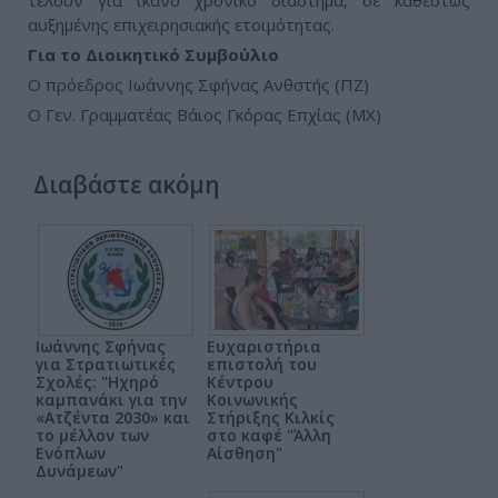
τελούν για ικανό χρονικό διάστημα, σε καθεστώς
αυξημένης επιχειρησιακής ετοιμότητας.
Για το Διοικητικό Συμβούλιο
Ο πρόεδρος Ιωάννης Σφήνας Ανθστής (ΠΖ)
Ο Γεν. Γραμματέας Βάιος Γκόρας Επχίας (ΜΧ)
Διαβάστε ακόμη
Ιωάννης Σφήνας
Ευχαριστήρια
για Στρατιωτικές
επιστολή του
Σχολές: "Ηχηρό
Κέντρου
καμπανάκι για την
Κοινωνικής
«Ατζέντα 2030» και
Στήριξης Κιλκίς
το μέλλον των
στο καφέ "Άλλη
Ενόπλων
Αίσθηση"
Δυνάμεων"