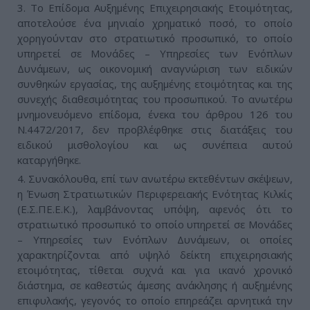
3. Το Επίδομα Αυξημένης Επιχειρησιακής Ετοιμότητας,
αποτελούσε ένα μηνιαίο χρηματικό ποσό, το οποίο
χορηγούνταν στο στρατιωτικό προσωπικό, το οποίο
υπηρετεί σε Μονάδες – Υπηρεσίες των Ενόπλων
Δυνάμεων, ως οικονομική αναγνώριση των ειδικών
συνθηκών εργασίας, της αυξημένης ετοιμότητας και της
συνεχής διαθεσιμότητας του προσωπικού. Tο ανωτέρω
μνημονευόμενο επίδομα, ένεκα του άρθρου 126 του
Ν.4472/2017, δεν προβλέφθηκε στις διατάξεις του
ειδικού μισθολογίου και ως συνέπεια αυτού
καταργήθηκε.
4. Συνακόλουθα, επί των ανωτέρω εκτεθέντων σκέψεων,
η Ένωση Στρατιωτικών Περιφερειακής Ενότητας Κιλκίς
(Ε.Σ.ΠΕ.Ε.Κ.), λαμβάνοντας υπόψη, αφενός ότι το
στρατιωτικό προσωπικό το οποίο υπηρετεί σε Μονάδες
– Υπηρεσίες των Ενόπλων Δυνάμεων, οι οποίες
χαρακτηρίζονται από υψηλό δείκτη επιχειρησιακής
ετοιμότητας, τίθεται συχνά και για ικανό χρονικό
διάστημα, σε καθεστώς άμεσης ανάκλησης ή αυξημένης
επιφυλακής, γεγονός το οποίο επηρεάζει αρνητικά την