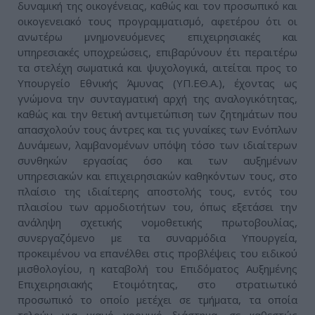
δυναμική της οικογένειας, καθώς και τον προσωπικό και
οικογενειακό τους προγραμματισμό, αφετέρου ότι οι
ανωτέρω μνημονευόμενες επιχειρησιακές και
υπηρεσιακές υποχρεώσεις, επιβαρύνουν έτι περαιτέρω
τα στελέχη σωματικά και ψυχολογικά, αιτείται προς το
Υπουργείο Εθνικής Άμυνας (ΥΠ.ΕΘ.Α.), έχοντας ως
γνώμονα την συνταγματική αρχή της αναλογικότητας,
καθώς και την θετική αντιμετώπιση των ζητημάτων που
απασχολούν τους άντρες και τις γυναίκες των Ενόπλων
Δυνάμεων, λαμβανομένων υπόψη τόσο των ιδιαίτερων
συνθηκών εργασίας όσο και των αυξημένων
υπηρεσιακών και επιχειρησιακών καθηκόντων τους, στο
πλαίσιο της ιδιαίτερης αποστολής τους, εντός του
πλαισίου των αρμοδιοτήτων του, όπως εξετάσει την
ανάληψη σχετικής νομοθετικής πρωτοβουλίας,
συνεργαζόμενο με τα συναρμόδια Υπουργεία,
προκειμένου να επανέλθει στις προβλέψεις του ειδικού
μισθολογίου, η καταβολή του Επιδόματος Αυξημένης
Επιχειρησιακής Ετοιμότητας, στο στρατιωτικό
προσωπικό το οποίο μετέχει σε τμήματα, τα οποία