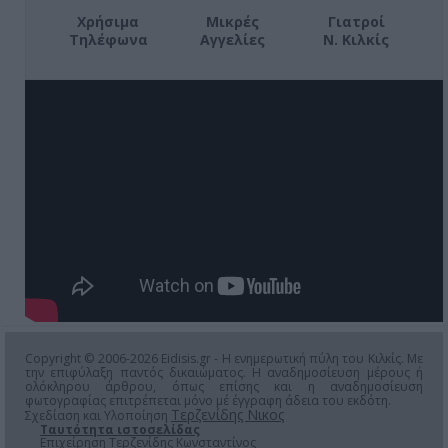
Χρήσιμα
Μικρές
Γιατροί
Τηλέφωνα
Αγγελίες
Ν. Κιλκίς
Copyright © 2006-2026 Eidisis.gr - Η ενημερωτική πύλη του Κιλκίς. Με
την επιφύλαξη παντός δικαιώματος. Η αναδημοσίευση μέρους ή
ολόκληρου άρθρου, όπως επίσης και η αναδημοσίευση
φωτογραφίας επιτρέπεται μόνο μέ έγγραφη άδεια του εκδότη.
Τερζενίδης Νικος
Σχεδίαση και Υλοποίηση
Ταυτότητα ιστοσελίδας
Επιχείρηση Τερζενίδης Κωνσταντίνος