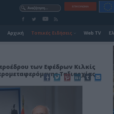
ΕΠΙΚΟΙΝΩΝΊΑ
Αρχική
Τοπικές Ειδήσεις
Web TV
Ε
προέδρου των Εφέδρων Κιλκίς
Αερομεταφερόμενης Ταξιαρχίας