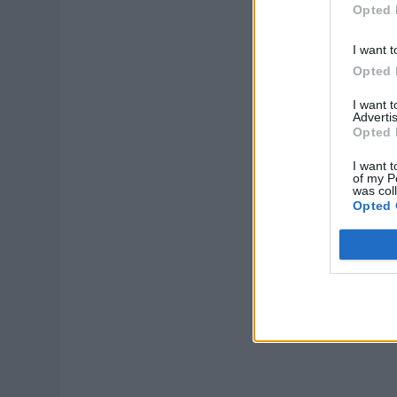
Opted 
I want t
Opted 
I want 
Advertis
Opted 
I want t
of my P
was col
Opted 