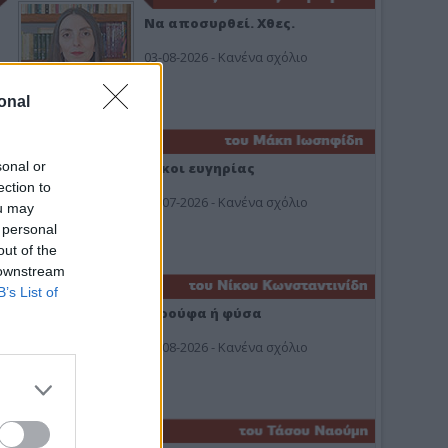
Να αποσυρθεί. Χθες.
03-08-2026 - Κανένα σχόλιο
onal
sonal or
Οίκοι ευγηρίας
ection to
24-07-2026 - Κανένα σχόλιο
ou may
 personal
out of the
 downstream
B’s List of
Ή ρούφα ή φύσα
03-08-2026 - Κανένα σχόλιο