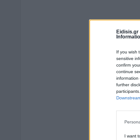
Eidisis.g
Informati
If you wish 
sensitive in
confirm you
continue se
information 
further disc
participants
Downstream 
Persona
I want t