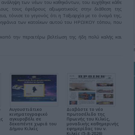
ανάληψη των νέων του καθηκόντων, του ευχήθηκε κάθε
λους τους έφεδρους αξιωματικούς στην διάθεση της
εια, τόνισε το γεγονός ότι η Ταξιαρχία με το όνομά της,
ερηφάνια των κατοίκων αυτού του ΗΡΩΙΚΟΥ τόπου, που
σκοπό την περαιτέρω βελτίωση της ήδη πολύ καλής και
ο
Αυγουστιάτικο
Διαβάστε το νέο
κινηματογραφικό
πρωτοσέλιδο της
ης
αγκυροβόλι σε
Πρωινής του Κιλκίς,
δεκαπέντε χωριά του
μοναδικής καθημερινής
Δήμου Κιλκίς
εφημερίδας του ν.
Κιλκίς (5-8-2026)