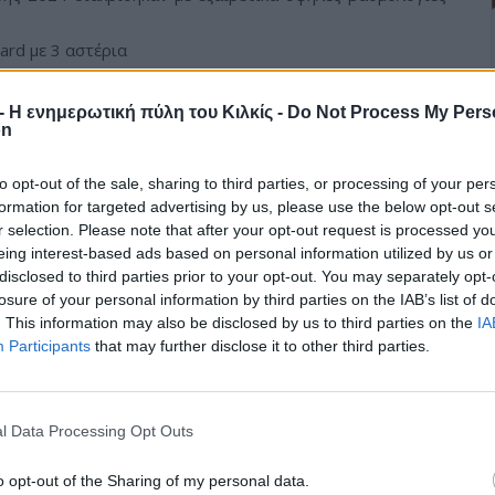
ard με 3 αστέρια
 Taste Award με 3 αστέρια
aste Award με 3 αστέρια.
r - Η ενημερωτική πύλη του Κιλκίς -
Do Not Process My Pers
on
α τη σταθερά ανοδική της πορεία και ανάπτυξη στην
των
Greek Exports Awards 2025 κατακτώντας3 Χρυσά
to opt-out of the sale, sharing to third parties, or processing of your per
formation for targeted advertising by us, please use the below opt-out s
η σταθερά ανοδική πορεία της ως μία από τις κορυφαίες
r selection. Please note that after your opt-out request is processed y
 ανάπτυξη στις διεθνείς αγορές.
eing interest-based ads based on personal information utilized by us or
το αυθεντικό Στραγγιστό Γιαούρτι, που με την πλούσια
disclosed to third parties prior to your opt-out. You may separately opt-
αθημερινά την εμπιστοσύνη των καταναλωτών παγκοσμίως.
losure of your personal information by third parties on the IAB’s list of
. This information may also be disclosed by us to third parties on the
IA
oukakis Farm”, που έχει καθιερωθεί διεθνώς ως συνώνυμο
Participants
that may further disclose it to other third parties.
ιστίας και της κορυφαίας ποιότητας στα γαλακτοκομικά
l Data Processing Opt Outs
o opt-out of the Sharing of my personal data.