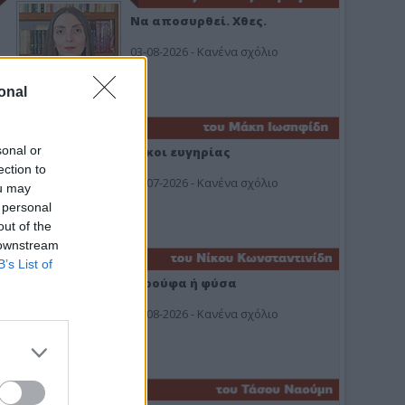
Να αποσυρθεί. Χθες.
03-08-2026 - Κανένα σχόλιο
onal
sonal or
Οίκοι ευγηρίας
ection to
24-07-2026 - Κανένα σχόλιο
ou may
 personal
out of the
 downstream
B’s List of
Ή ρούφα ή φύσα
03-08-2026 - Κανένα σχόλιο