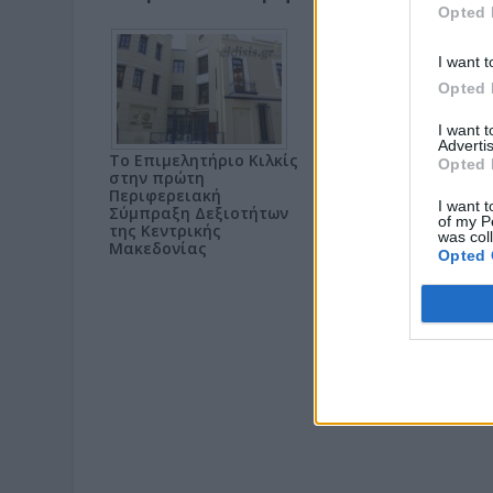
Opted 
I want t
Opted 
I want 
Advertis
Το Επιμελητήριο Κιλκίς
Κατάμεστο το Θέατρ
Opted 
στην πρώτη
Λόφου Κιλκίς στην
Περιφερειακή
παράσταση «Υπηρέτ
I want t
Σύμπραξη Δεξιοτήτων
δύο Αφεντάδων»
of my P
της Κεντρικής
was col
Μακεδονίας
Opted 