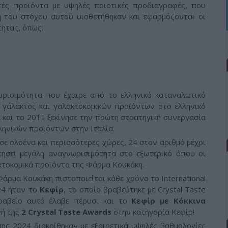
ές προϊόντα με υψηλές ποιοτικές προδιαγραφές, που
ξη του στόχου αυτού υιοθετήθηκαν και εφαρμόζονται οι
ητας, όπως:
ωρισιμότητα που έχαιρε από το ελληνικό καταναλωτικό
ς γάλακτος και γαλακτοκομικών προϊόντων στο ελληνικό
 και το 2011 ξεκίνησε την πρώτη στρατηγική συνεργασία
ληνικών προϊόντων στην Ιταλία.
σε ολοένα και περισσότερες χώρες, 24 στον αριθμό μέχρι
κτήσει μεγάλη αναγνωρισιμότητα στο εξωτερικό όπου οι
κτοκομικά προϊόντα της Φάρμα Κουκάκη.
άρμα Κουκάκη πιστοποιείται κάθε χρόνο το International
24 ήταν το
Κεφίρ
, το οποίο βραβεύτηκε με Crystal Taste
βραβείο αυτό έλαβε πέρυσι και το
Κεφίρ με Κόκκινα
γή της
2 Crystal Taste Awards
στην κατηγορία Κεφίρ!
ης 2024 διακρίθηκαν με εξαιρετικά υψηλές βαθμολογίες