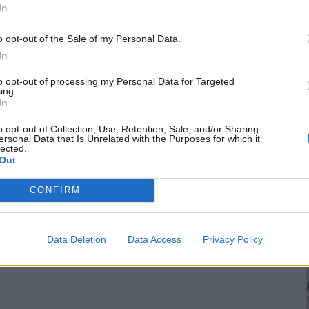
In
o opt-out of the Sale of my Personal Data.
In
to opt-out of processing my Personal Data for Targeted
ing.
ο
Αυγουστιάτικο
Γ' Λυκείου: Η χρονιά
In
κινηματογραφικό
που δεν κρίνει μόνο τις
ης
αγκυροβόλι σε
γνώσεις, αλλά και τον
o opt-out of Collection, Use, Retention, Sale, and/or Sharing
δεκαπέντε χωριά του
τρόπο που
ersonal Data that Is Unrelated with the Purposes for which it
Δήμου Κιλκίς
διαχειρίζεσαι τον
lected.
εαυτό σου
Out
επιστροφή στην κορυφή
CONFIRM
Data Deletion
Data Access
Privacy Policy