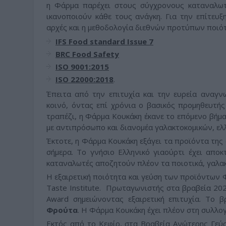
η Φάρμα παρέχει στους σύγχρονους καταναλωτ
ικανοποιούν κάθε τους ανάγκη. Για την επίτευ
αρχές και η μεθοδολογία διεθνών προτύπων ποιότ
IFS Food standard Issue 7
BRC Food Safety
ISO 9001:2015
ISO 22000:2018
.
Έπειτα από την επιτυχία και την ευρεία αναγν
κοινό, όντας επί χρόνια ο βασικός προμηθευτή
τραπέζι, η Φάρμα Κουκάκη έκανε το επόμενο βήμα
με αντιπρόσωπο και διανομέα γαλακτοκομικών, ελ
Έκτοτε, η Φάρμα Κουκάκη εξάγει τα προϊόντα της 
σήμερα. Το γνήσιο Ελληνικό γιαούρτι έχει απο
καταναλωτές αποζητούν πλέον τα ποιοτικά, γαλα
Η εξαιρετική ποιότητα και γεύση των προϊόντων Φ
Taste Institute. Πρωταγωνιστής στα βραβεία 20
Award σημειώνοντας εξαιρετική επιτυχία. Το 
Φρούτα
. Η Φάρμα Κουκάκη έχει πλέον στη συλλο
Εκτός από το Κεφίρ, στα Βραβεία Ανώτερης Γεύσ