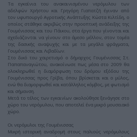
Τα εγκαίνια του ανακαινισμένου νερόμυλου των
αδελφών Χρήστου και Γρηγόρη Γιαπατζή έγιναν από
τον υφυπουργό Αγροτικής Ανάπτυξης Κώστα Κιλτίδη, ο
οποίος στάθηκε ακριβώς στην προοπτική ανάδειξης της
Γουμένισσας και του Πάικου, στα έργα που γίνονται και
σχεδιάζονται να γίνουν στο άμεσο μέλλον, στον τομέα
της δασικής αναψυχής και με τα μεγάλα φράγματα,
Γουμένισσας και Λιβαδίων.
Στο δικό του χαιρετισμό ο δήμαρχος Γουμένισσας Στ.
Παπαπαναγιώτου, ανακοίνωσε πως μέσα στο 2009 θα
ολοκληρωθεί η διαμόρφωση του δρόμου εξόδου της
Γουμένισσας προς Γρίβα, όπου βρίσκεται και ο μύλος,
ενώ θα διαμορφωθεί και κατάλληλος κόμβος, με φωτισμό
και σήμανση.
Μετά το τέλος των εγκαινίων ακολούθησε ξενάγησε στο
χώρο του νερόμυλου, που αποτελεί ένα μικρό μουσειακό
χώρο.
Οι νερόμυλοι της Γουμένισσας
Μικρή ιστορική αναδρομή στους παλιούς νερόμυλους