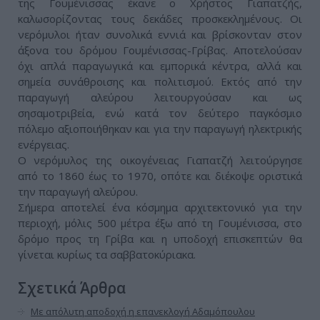
της Γουμένισσας έκανε ο Χρήστος Γιαπατζής,
καλωσορίζοντας τους δεκάδες προσκεκλημένους. Οι
νερόμυλοι ήταν συνολικά εννιά και βρίσκονταν στον
άξονα του δρόμου Γουμένισσας-Γρίβας. Αποτελούσαν
όχι απλά παραγωγικά και εμπορικά κέντρα, αλλά και
σημεία συνάθροισης και πολιτισμού. Εκτός από την
παραγωγή αλεύρου λειτουργούσαν και ως
σησαμοτριβεία, ενώ κατά τον δεύτερο παγκόσμιο
πόλεμο αξιοποιήθηκαν και για την παραγωγή ηλεκτρικής
ενέργειας.
Ο νερόμυλος της οικογένειας Γιαπατζή λειτούργησε
από το 1860 έως το 1970, οπότε και διέκοψε οριστικά
την παραγωγή αλεύρου.
Σήμερα αποτελεί ένα κόσμημα αρχιτεκτονικό για την
περιοχή, μόλις 500 μέτρα έξω από τη Γουμένισσα, στο
δρόμο προς τη Γρίβα και η υποδοχή επισκεπτών θα
γίνεται κυρίως τα σαββατοκύριακα.
Σχετικά Άρθρα
Με απόλυτη αποδοχή η επανεκλογή Αδαμόπουλου