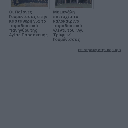
Οι Παίονες
Με μεγάλη
Γουμένισσας στην
επιτυχία το
Καστανερή για το
καλοκαιρινό
παραδοσιακό
παραδοσιακό
πανηγύρι της
γλέντι του "Αγ.
Αγίας Παρασκευής
Τρύφων"
Γουμένισσας
επιστροφή στην κορυφή