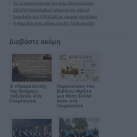
Το 1ο Λύκειο τίμησε τον Δημ. Νικοπολιτίδη
24/ΩΡΗ Πανελλαδική απεργία της ΑΔΕΔΥ
Σκάνδαλο στο ΥΠΕΧΩΔΕ με «ουρά» στο Κιλκίς
Η Αφροδίτη του μήλου του Χρ. Τσιλιγκερίδη
Διαβάστε ακόμη
Ο «Πραματευτής
Παρουσίαση του
της Μνήμης»
βιβλίου «Κράτα
ταξιδεύει στη
μια θέση δίπλα
Γουμένισσα
σου» στη
Γουμένισσα