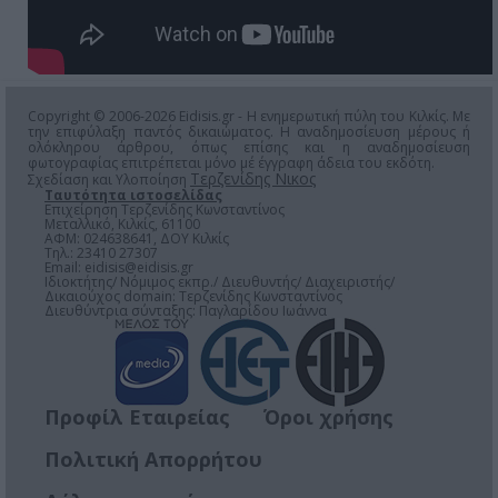
Copyright © 2006-2026 Eidisis.gr - Η ενημερωτική πύλη του Κιλκίς. Με
την επιφύλαξη παντός δικαιώματος. Η αναδημοσίευση μέρους ή
ολόκληρου άρθρου, όπως επίσης και η αναδημοσίευση
φωτογραφίας επιτρέπεται μόνο μέ έγγραφη άδεια του εκδότη.
Τερζενίδης Νικος
Σχεδίαση και Υλοποίηση
Ταυτότητα ιστοσελίδας
Επιχείρηση Τερζενίδης Κωνσταντίνος
Μεταλλικό, Κιλκίς, 61100
ΑΦΜ: 024638641, ΔΟΥ Κιλκίς
Τηλ.: 23410 27307
Email:
eidisis@eidisis.gr
Ιδιοκτήτης/ Νόμιμος εκπρ./ Διευθυντής/ Διαχειριστής/
Δικαιούχος domain: Τερζενίδης Κωνσταντίνος
Διευθύντρια σύνταξης: Παγλαρίδου Ιωάννα
Προφίλ Εταιρείας
Όροι χρήσης
Πολιτική Απορρήτου