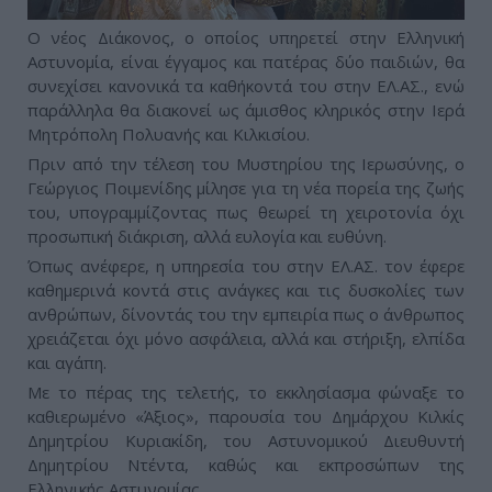
Ο νέος Διάκονος, ο οποίος υπηρετεί στην Ελληνική
Αστυνομία, είναι έγγαμος και πατέρας δύο παιδιών, θα
συνεχίσει κανονικά τα καθήκοντά του στην ΕΛ.ΑΣ., ενώ
παράλληλα θα διακονεί ως άμισθος κληρικός στην Ιερά
Μητρόπολη Πολυανής και Κιλκισίου.
Πριν από την τέλεση του Μυστηρίου της Ιερωσύνης, ο
Γεώργιος Ποιμενίδης μίλησε για τη νέα πορεία της ζωής
του, υπογραμμίζοντας πως θεωρεί τη χειροτονία όχι
προσωπική διάκριση, αλλά ευλογία και ευθύνη.
Όπως ανέφερε, η υπηρεσία του στην ΕΛ.ΑΣ. τον έφερε
καθημερινά κοντά στις ανάγκες και τις δυσκολίες των
ανθρώπων, δίνοντάς του την εμπειρία πως ο άνθρωπος
χρειάζεται όχι μόνο ασφάλεια, αλλά και στήριξη, ελπίδα
και αγάπη.
Με το πέρας της τελετής, το εκκλησίασμα φώναξε το
καθιερωμένο «Άξιος», παρουσία του Δημάρχου Κιλκίς
Δημητρίου Κυριακίδη, του Αστυνομικού Διευθυντή
Δημητρίου Ντέντα, καθώς και εκπροσώπων της
Ελληνικής Αστυνομίας.