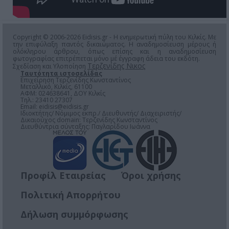
Copyright © 2006-2026 Eidisis.gr - Η ενημερωτική πύλη του Κιλκίς. Με
την επιφύλαξη παντός δικαιώματος. Η αναδημοσίευση μέρους ή
ολόκληρου άρθρου, όπως επίσης και η αναδημοσίευση
φωτογραφίας επιτρέπεται μόνο μέ έγγραφη άδεια του εκδότη.
Τερζενίδης Νικος
Σχεδίαση και Υλοποίηση
Ταυτότητα ιστοσελίδας
Επιχείρηση Τερζενίδης Κωνσταντίνος
Μεταλλικό, Κιλκίς, 61100
ΑΦΜ: 024638641, ΔΟΥ Κιλκίς
Τηλ.: 23410 27307
Email:
eidisis@eidisis.gr
Ιδιοκτήτης/ Νόμιμος εκπρ./ Διευθυντής/ Διαχειριστής/
Δικαιούχος domain: Τερζενίδης Κωνσταντίνος
Διευθύντρια σύνταξης: Παγλαρίδου Ιωάννα
Προφίλ Εταιρείας
Όροι χρήσης
Πολιτική Απορρήτου
Δήλωση συμμόρφωσης