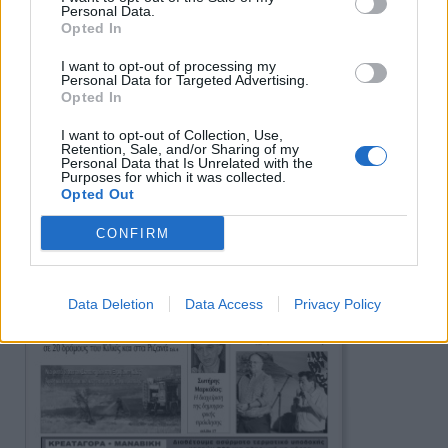
Personal Data.
Ειδήσεις
Opted In
I want to opt-out of processing my
Personal Data for Targeted Advertising.
Opted In
I want to opt-out of Collection, Use,
Retention, Sale, and/or Sharing of my
Personal Data that Is Unrelated with the
Purposes for which it was collected.
Opted Out
CONFIRM
Data Deletion
Data Access
Privacy Policy