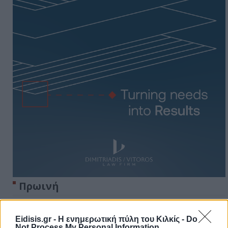
Πρωινή
Eidisis.gr - Η ενημερωτική πύλη του Κιλκίς -
Do
Not Process My Personal Information