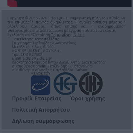
Copyright © 2006-2026 Eidisis.gr - Η ενημερωτική πύλη του Κιλκίς. Με
την επιφύλαξη παντός δικαιώματος. Η αναδημοσίευση μέρους ή
ολόκληρου άρθρου, όπως επίσης και η αναδημοσίευση
φωτογραφίας επιτρέπεται μόνο μέ έγγραφη άδεια του εκδότη.
Τερζενίδης Νικος
Σχεδίαση και Υλοποίηση
Ταυτότητα ιστοσελίδας
Επιχείρηση Τερζενίδης Κωνσταντίνος
Μεταλλικό, Κιλκίς, 61100
ΑΦΜ: 024638641, ΔΟΥ Κιλκίς
Τηλ.: 23410 27307
Email:
eidisis@eidisis.gr
Ιδιοκτήτης/ Νόμιμος εκπρ./ Διευθυντής/ Διαχειριστής/
Δικαιούχος domain: Τερζενίδης Κωνσταντίνος
Διευθύντρια σύνταξης: Παγλαρίδου Ιωάννα
Προφίλ Εταιρείας
Όροι χρήσης
Πολιτική Απορρήτου
Δήλωση συμμόρφωσης