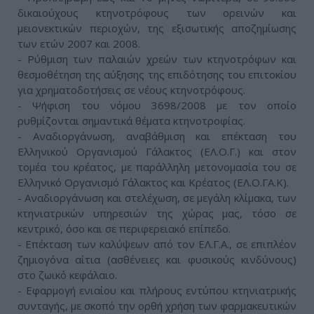
δικαιούχους κτηνοτρόφους των ορεινών και
μειονεκτικών περιοχών, της εξισωτικής αποζημίωσης
των ετών 2007 και 2008.
- Ρύθμιση των παλαιών χρεών των κτηνοτρόφων και
θεσμοθέτηση της αύξησης της επιδότησης του επιτοκίου
για χρηματοδοτήσεις σε νέους κτηνοτρόφους.
- Ψήφιση του νόμου 3698/2008 με τον οποίο
ρυθμίζονται σημαντικά θέματα κτηνοτροφίας.
- Αναδιοργάνωση, αναβάθμιση και επέκταση του
Ελληνικού Οργανισμού Γάλακτος (ΕΛ.Ο.Γ.) και στον
τομέα του κρέατος, με παράλληλη μετονομασία του σε
Ελληνικό Οργανισμό Γάλακτος και Κρέατος (ΕΛ.Ο.ΓΑ.Κ).
- Αναδιοργάνωση και στελέχωση, σε μεγάλη κλίμακα, των
κτηνιατρικών υπηρεσιών της χώρας μας, τόσο σε
κεντρικό, όσο και σε περιφερειακό επίπεδο.
- Επέκταση των καλύψεων από τον ΕΛ.Γ.Α., σε επιπλέον
ζημιογόνα αίτια (ασθένειες και φυσικούς κινδύνους)
στο ζωικό κεφάλαιο.
- Εφαρμογή ενιαίου και πλήρους εντύπου κτηνιατρικής
συνταγής, με σκοπό την ορθή χρήση των φαρμακευτικών