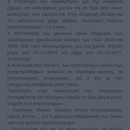
2. Επιδότηση του ασφάλιστρου για την ασφάλιση
ζημιών, σε καλλιέργειες φυτών και σε ζώα, από νέους
κινδύνους, που οφείλονται στην κλιματική αλλαγή και
δεν καλύπτονται μέχρι σήμερα, συνολικού ετήσιου
προϋπολογισμού 152,4 εκατ. _ .
3. Μετατόπιση του χρονικού ορίου πληρωμής των
οφειλόμενων χρεολυτικών δόσεων των ετών 2008 και
2009, από τους κτηνοτρόφους, για ένα χρόνο, δηλαδή
μέχρι την 31-12-2010 και μέχρι την 31-12-2011,
αντίστοιχα.
4. Ανανέωση από την ΑΤΕ, των πιστοδοτικών ορίων των
βραχυπρόθεσμων αναγκών σε κεφάλαια κίνησης, σε
πτηνοτροφικές επιχειρήσεις, για 2 έτη με την
υποχρέωση καταβολής μόνο τόκων.
Παράλληλα, στην ανακοίνωση του υπουργείου
επισημαίνεται ότι ήδη έχουν ληφθεί τα εξής μέτρα για τη
στήριξη των κτηνοτρόφων:
- Χορήγηση άτοκου δανείου στους κτηνοτρόφους,
ύψους 300 εκ. _, για 5 χρόνια με επιβάρυνση των τόκων
από τον κρατικό προϋπολογισμό
- Προπληρωμή έως και 10 μήνες νωρίτερα, σε 90.000