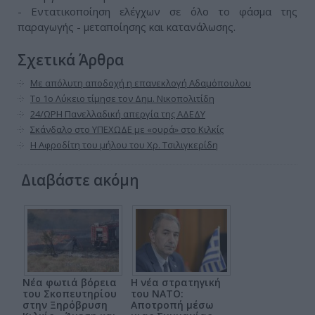
- Εντατικοποίηση ελέγχων σε όλο το φάσμα της
παραγωγής - μεταποίησης και κατανάλωσης.
Σχετικά Άρθρα
Με απόλυτη αποδοχή η επανεκλογή Αδαμόπουλου
Το 1ο Λύκειο τίμησε τον Δημ. Νικοπολιτίδη
24/ΩΡΗ Πανελλαδική απεργία της ΑΔΕΔΥ
Σκάνδαλο στο ΥΠΕΧΩΔΕ με «ουρά» στο Κιλκίς
Η Αφροδίτη του μήλου του Χρ. Τσιλιγκερίδη
Διαβάστε ακόμη
Νέα φωτιά βόρεια
Η νέα στρατηγική
του Σκοπευτηρίου
του ΝΑΤΟ:
στην Ξηρόβρυση
Αποτροπή μέσω