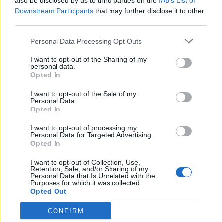
also be disclosed by us to third parties on the
IAB’s List of
Downstream Participants
that may further disclose it to other
third parties.
Personal Data Processing Opt Outs
I want to opt-out of the Sharing of my
personal data.
Opted In
I want to opt-out of the Sale of my
Personal Data.
Opted In
I want to opt-out of processing my
Personal Data for Targeted Advertising.
Opted In
I want to opt-out of Collection, Use,
Πρωινή 5-8-2026
Retention, Sale, and/or Sharing of my
Personal Data that Is Unrelated with the
Purposes for which it was collected.
Ειδήσεις
Opted Out
CONFIRM