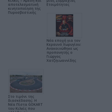
Κιλκίς – Άμεση και
μιας Συμμαχίας
αποτελεσματική
Ετοιμότητας
κινητοποίηση της
Πυροσβεστικής
Νέα εποχή για τον
Κεραυνό Χωρυγίου:
Ανακοινώθηκε ως
προπονητής ο
Γιώργος
Χατζηιωαννίδης
Στο τιμόνι της
διασκέδασης: Η
Νέα Πίστα GOKART
του Κιλκίς που