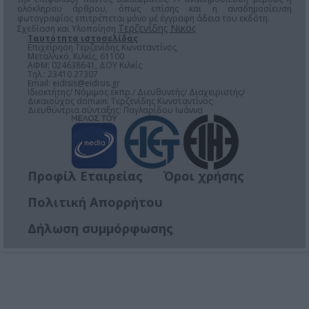
ολόκληρου άρθρου, όπως επίσης και η αναδημοσίευση
φωτογραφίας επιτρέπεται μόνο μέ έγγραφη άδεια του εκδότη.
Τερζενίδης Νικος
Σχεδίαση και Υλοποίηση
Ταυτότητα ιστοσελίδας
Επιχείρηση Τερζενίδης Κωνσταντίνος
Μεταλλικό, Κιλκίς, 61100
ΑΦΜ: 024638641, ΔΟΥ Κιλκίς
Τηλ.: 23410 27307
Email:
eidisis@eidisis.gr
Ιδιοκτήτης/ Νόμιμος εκπρ./ Διευθυντής/ Διαχειριστής/
Δικαιούχος domain: Τερζενίδης Κωνσταντίνος
Διευθύντρια σύνταξης: Παγλαρίδου Ιωάννα
Προφίλ Εταιρείας
Όροι χρήσης
Πολιτική Απορρήτου
Δήλωση συμμόρφωσης