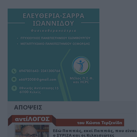
ΑΠΟΨΕΙΣ
Εδώ Παππάς, εκεί Παππάς, που είναι
ο ΣΥΡΙΖΑ και οι Κιλκισιώτες