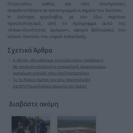
Πετριτσίου, καθώς και νέες επιστρώσεις
ασφαλτοτάπητα σε κατεστραμμένα σημεία του δικτύου.
Η δεύτερη εργολαβία, με τον ίδιο περίπου
προϋπολογισμό, από το πρόγραμμα αυτό της
«Επικινδυνότητας Δρόμων», αφορά βελτιώσεις του
οδικού δικτύου του νομού Χαλκιδικής.
Σχετικά Άρθρα
Λ. Μίχος: «θα κόψουμε τον κώλο στους αντάρτες»!
Με απόλυτη αποδοχή η επανεκλογή Αδαμόπουλου
Ανανέωση εντολής στον Χατζηαποστόλου
Το 1ο Λύκειο τίμησε τον Δημ. Νικοπολιτίδη
24/ΩΡΗ Πανελλαδική απεργία της ΑΔΕΔΥ
Διαβάστε ακόμη