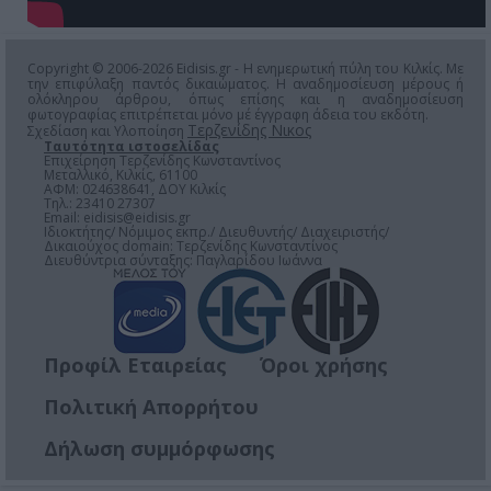
Copyright © 2006-2026 Eidisis.gr - Η ενημερωτική πύλη του Κιλκίς. Με
την επιφύλαξη παντός δικαιώματος. Η αναδημοσίευση μέρους ή
ολόκληρου άρθρου, όπως επίσης και η αναδημοσίευση
φωτογραφίας επιτρέπεται μόνο μέ έγγραφη άδεια του εκδότη.
Τερζενίδης Νικος
Σχεδίαση και Υλοποίηση
Ταυτότητα ιστοσελίδας
Επιχείρηση Τερζενίδης Κωνσταντίνος
Μεταλλικό, Κιλκίς, 61100
ΑΦΜ: 024638641, ΔΟΥ Κιλκίς
Τηλ.: 23410 27307
Email:
eidisis@eidisis.gr
Ιδιοκτήτης/ Νόμιμος εκπρ./ Διευθυντής/ Διαχειριστής/
Δικαιούχος domain: Τερζενίδης Κωνσταντίνος
Διευθύντρια σύνταξης: Παγλαρίδου Ιωάννα
Προφίλ Εταιρείας
Όροι χρήσης
Πολιτική Απορρήτου
Δήλωση συμμόρφωσης