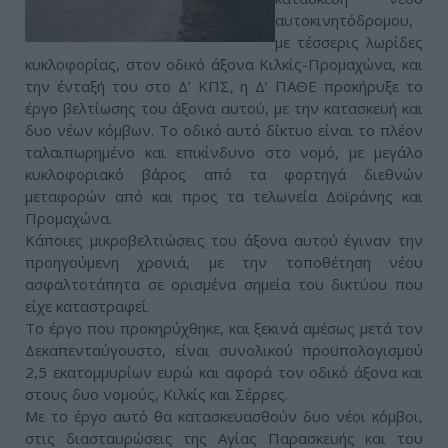
αυτοκινητόδρομου,
με τέσσερις λωρίδες
κυκλοφορίας, στον οδικό άξονα Κιλκίς-Προμαχώνα, και
την ένταξή του στο Δ’ ΚΠΣ, η Δ’ ΠΑΘΕ προκήρυξε το
έργο βελτίωσης του άξονα αυτού, με την κατασκευή και
δυο νέων κόμβων. Το οδικό αυτό δίκτυο είναι το πλέον
ταλαιπωρημένο και επικίνδυνο στο νομό, με μεγάλο
κυκλοφοριακό βάρος από τα φορτηγά διεθνών
μεταφορών από και προς τα τελωνεία Δοϊράνης και
Προμαχώνα.
Κάποιες μικροβελτιώσεις του άξονα αυτού έγιναν την
προηγούμενη χρονιά, με την τοποθέτηση νέου
ασφαλτοτάπητα σε ορισμένα σημεία του δικτύου που
είχε καταστραφεί.
Το έργο που προκηρύχθηκε, και ξεκινά αμέσως μετά τον
Δεκαπενταύγουστο, είναι συνολικού προϋπολογισμού
2,5 εκατομμυρίων ευρώ και αφορά τον οδικό άξονα και
στους δυο νομούς, Κιλκίς και Σέρρες.
Με το έργο αυτό θα κατασκευασθούν δυο νέοι κόμβοι,
στις διασταυρώσεις της Αγίας Παρασκευής και του