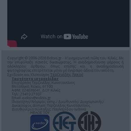
Copyright © 2006-2026 Eidisis.gr - Η ενημερωτική πύλη του Κιλκίς. Με
την επιφύλαξη παντός δικαιώματος. Η αναδημοσίευση μέρους ή
ολόκληρου άρθρου, όπως επίσης και η αναδημοσίευση
φωτογραφίας επιτρέπεται μόνο μέ έγγραφη άδεια του εκδότη.
Τερζενίδης Νικος
Σχεδίαση και Υλοποίηση
Ταυτότητα ιστοσελίδας
Επιχείρηση Τερζενίδης Κωνσταντίνος
Μεταλλικό, Κιλκίς, 61100
ΑΦΜ: 024638641, ΔΟΥ Κιλκίς
Τηλ.: 23410 27307
Email:
eidisis@eidisis.gr
Ιδιοκτήτης/ Νόμιμος εκπρ./ Διευθυντής/ Διαχειριστής/
Δικαιούχος domain: Τερζενίδης Κωνσταντίνος
Διευθύντρια σύνταξης: Παγλαρίδου Ιωάννα