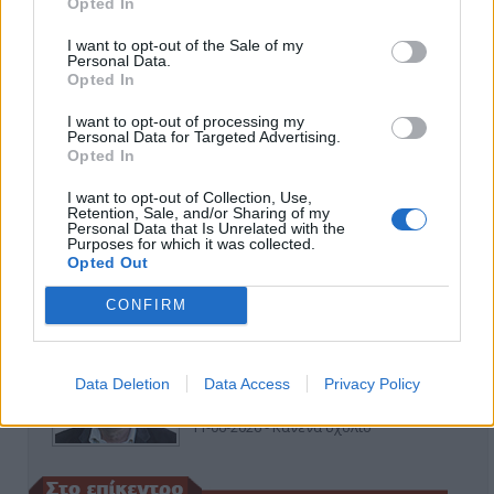
Opted In
I want to opt-out of the Sale of my
Personal Data.
Opted In
I want to opt-out of processing my
ΑΠΟΨΕΙΣ
Personal Data for Targeted Advertising.
Opted In
I want to opt-out of Collection, Use,
Εδώ Παππάς, εκεί Παππάς, που είναι
Retention, Sale, and/or Sharing of my
Personal Data that Is Unrelated with the
ο ΣΥΡΙΖΑ και οι Κιλκισιώτες
Purposes for which it was collected.
Opted Out
26-07-2026 - Κανένα σχόλιο
CONFIRM
Κιλκίς προς Χατζηδάκη: Στηρίξτε
Data Deletion
Data Access
Privacy Policy
εμπράκτως την περιφέρεια – μειώσ…
11-06-2026 - Κανένα σχόλιο