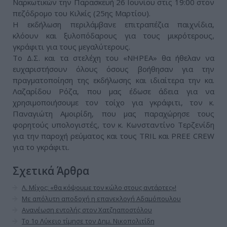
Ναρκωτικών την Παρασκευή 26 Ιουνίου στις 19:00 στον
πεζόδρομο του Κιλκίς (25ης Μαρτίου).
Η εκδήλωση περιλάμβανε επιτραπέζια παιχνίδια,
κλόουν και ξυλοπόδαρους για τους μικρότερους,
γκράφιτι για τους μεγαλύτερους.
Το Δ.Σ. και τα στελέχη του «ΝΗΡΕΑ» θα ήθελαν να
ευχαριστήσουν όλους όσους βοήθησαν για την
πραγματοποίηση της εκδήλωσης και ιδιαίτερα την κα.
Λαζαρίδου Ρόζα, που μας έδωσε άδεια για να
χρησιμοποιήσουμε τον τοίχο για γκράφιτι, τον κ.
Παναγιώτη Αμοιρίδη, που μας παραχώρησε τους
φορητούς υπολογιστές, τον κ. Κωνσταντίνο Τερζενίδη
για την παροχή ρεύματος και τους TRIL και PREE CREW
για το γκράφιτι.
Σχετικά Άρθρα
Λ. Μίχος: «θα κόψουμε τον κώλο στους αντάρτες»!
Με απόλυτη αποδοχή η επανεκλογή Αδαμόπουλου
Ανανέωση εντολής στον Χατζηαποστόλου
Το 1ο Λύκειο τίμησε τον Δημ. Νικοπολιτίδη