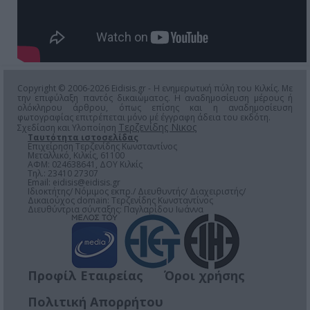
Copyright © 2006-2026 Eidisis.gr - Η ενημερωτική πύλη του Κιλκίς. Με
την επιφύλαξη παντός δικαιώματος. Η αναδημοσίευση μέρους ή
ολόκληρου άρθρου, όπως επίσης και η αναδημοσίευση
φωτογραφίας επιτρέπεται μόνο μέ έγγραφη άδεια του εκδότη.
Τερζενίδης Νικος
Σχεδίαση και Υλοποίηση
Ταυτότητα ιστοσελίδας
Επιχείρηση Τερζενίδης Κωνσταντίνος
Μεταλλικό, Κιλκίς, 61100
ΑΦΜ: 024638641, ΔΟΥ Κιλκίς
Τηλ.: 23410 27307
Email:
eidisis@eidisis.gr
Ιδιοκτήτης/ Νόμιμος εκπρ./ Διευθυντής/ Διαχειριστής/
Δικαιούχος domain: Τερζενίδης Κωνσταντίνος
Διευθύντρια σύνταξης: Παγλαρίδου Ιωάννα
Προφίλ Εταιρείας
Όροι χρήσης
Πολιτική Απορρήτου