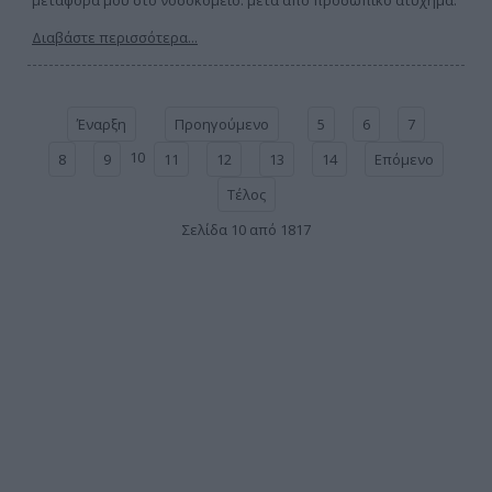
μεταφορά μου στο νοσοκομείο. μετά από προσωπικό ατύχημα.
Διαβάστε περισσότερα...
Έναρξη
Προηγούμενο
5
6
7
10
8
9
11
12
13
14
Επόμενο
Τέλος
Σελίδα 10 από 1817