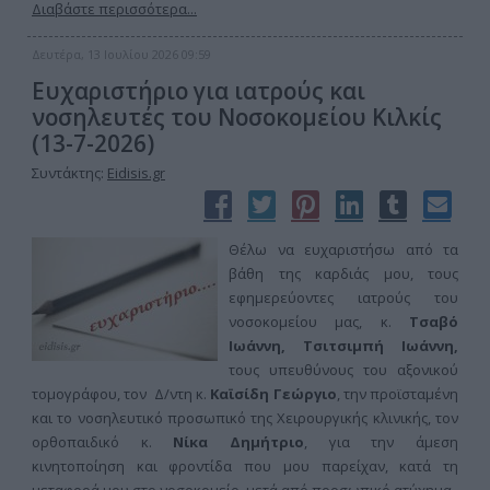
Διαβάστε περισσότερα...
Δευτέρα, 13 Ιουλίου 2026 09:59
Ευχαριστήριο για ιατρούς και
νοσηλευτές του Νοσοκομείου Κιλκίς
(13-7-2026)
Συντάκτης:
Eidisis.gr
Θέλω να ευχαριστήσω από τα
βάθη της καρδιάς μου, τους
εφημερεύοντες ιατρούς του
νοσοκομείου μας, κ.
Τσαβό
Ιωάννη, Τσιτσιμπή Ιωάννη,
τους υπευθύνους του αξονικού
τομογράφου, τον Δ/ντη κ.
Καϊσίδη Γεώργιο
, την προϊσταμένη
και το νοσηλευτικό προσωπικό της Χειρουργικής κλινικής, τον
ορθοπαιδικό κ.
Νίκα Δημήτριο
, για την άμεση
κινητοποίηση και φροντίδα που μου παρείχαν, κατά τη