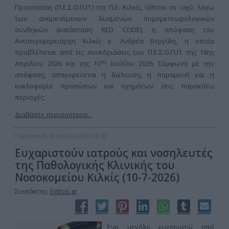
Προστασίας (Π.Ε.Σ.Ο.Π.Π.) της Π.Ε. Κιλκίς, τίθεται σε ισχύ, λόγω
των αναμενόμενων δυσμενών πυρομετεωρολογικών
συνθηκών (κατάσταση RED CODE), η απόφαση του
Αντιπεριφερειάρχη Κιλκίς κ. Ανδρέα Βεργίδη, η οποία
προβλέπεται από τις συνεδριάσεις του Π.Ε.Σ.Ο.Π.Π. της 16ης
ης
Απριλίου 2026 και της 10
Ιουλίου 2026. Σύμφωνα με την
απόφαση, απαγορεύεται η διέλευση, η παραμονή και η
κυκλοφορία προσώπων και οχημάτων στις παρακάτω
περιοχές:
Διαβάστε περισσότερα...
Παρασκευή, 10 Ιουλίου 2026 18:32
Ευχαριστούν ιατρούς και νοσηλευτές
της Παθολογικής Κλινικής του
Νοσοκομείου Κιλκίς (10-7-2026)
Συντάκτης:
Eidisis.gr
Ένα μεγάλο ευχαριστώ από