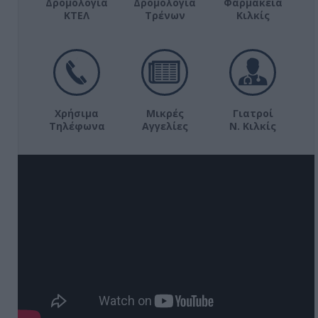
Δρομολόγια
Δρομολόγια
Φαρμακεία
ΚΤΕΛ
Τρένων
Κιλκίς
Χρήσιμα
Μικρές
Γιατροί
Τηλέφωνα
Αγγελίες
Ν. Κιλκίς