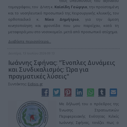
τους υπευθύνους του αξονικού
τομογράφου, τον Δ/ντη κ.
Καϊσίδη Γεώργιο
, την προϊσταμένη
και το νοσηλευτικό προσωπικό της Χειρουργικής κλινικής, τον
ορθοπαιδικό κ.
Νίκα Δημήτριο
, για την άμεση
κινητοποίηση και φροντίδα που μου παρείχαν, κατά τη
μεταφορά μου στο νοσοκομείο. μετά από προσωπικό ατύχημα.
Διαβάστε περισσότερα...
Δευτέρα, 13 Ιουλίου 2026 09:13
Ιωάννης Σφήνας: "Ένοπλες Δυνάμεις
και Συνδικαλισμός: Ώρα για
πραγματικές λύσεις"
Συντάκτης:
Eidisis.gr
Με δήλωσή του ο πρόεδρος της
Ένωσης Στρατιωτικών
Περιφερειακής Ενότητας Κιλκίς
Ιωάννης Σφήνας, τονίζει πως ο