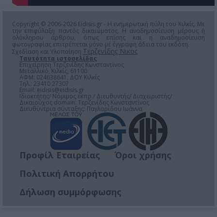
Copyright © 2006-2026 Eidisis.gr - Η ενημερωτική πύλη του Κιλκίς. Με
την επιφύλαξη παντός δικαιώματος. Η αναδημοσίευση μέρους ή
ολόκληρου άρθρου, όπως επίσης και η αναδημοσίευση
φωτογραφίας επιτρέπεται μόνο μέ έγγραφη άδεια του εκδότη.
Τερζενίδης Νικος
Σχεδίαση και Υλοποίηση
Ταυτότητα ιστοσελίδας
Επιχείρηση Τερζενίδης Κωνσταντίνος
Μεταλλικό, Κιλκίς, 61100
ΑΦΜ: 024638641, ΔΟΥ Κιλκίς
Τηλ.: 23410 27307
Email:
eidisis@eidisis.gr
Ιδιοκτήτης/ Νόμιμος εκπρ./ Διευθυντής/ Διαχειριστής/
Δικαιούχος domain: Τερζενίδης Κωνσταντίνος
Διευθύντρια σύνταξης: Παγλαρίδου Ιωάννα
Προφίλ Εταιρείας
Όροι χρήσης
Πολιτική Απορρήτου
Δήλωση συμμόρφωσης