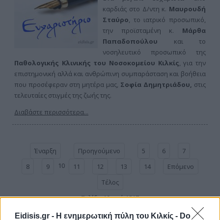
καρδιάς στο Δ/ντη κ.
Μαυρουδή
Σταύρο
, το ιατρικό προσωπικό,
την προϊσταμένη κ.
Μάρθα
Παπαδοπούλου
και το
νοσηλευτικό προσωπικό της
Παθολογικής Κλινικής του Νοσοκομείου Κιλκίς
, για την
επιστημονική αλλά και ανθρώπινη συμπαράσταση και βοήθεια
που προσέφεραν στη μητέρα μας,
Σοφία Δημητριάδου,
στις
τελευταίες στιγμές της ζωής της.
Διαβάστε περισσότερα...
Έναρξη
Προηγούμενο
5
6
7
10
8
9
11
12
13
14
Επόμενο
Τέλος
Σελίδα 10 από 1817
Eidisis.gr - Η ενημερωτική πύλη του Κιλκίς -
Do