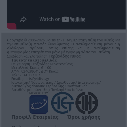
Copyright © 2006-2026 Eidisis.gr - Η ενημερωτική πύλη του Κιλκίς. Με
την επιφύλαξη παντός δικαιώματος. Η αναδημοσίευση μέρους ή
ολόκληρου άρθρου, όπως επίσης και η αναδημοσίευση
φωτογραφίας επιτρέπεται μόνο μέ έγγραφη άδεια του εκδότη.
Τερζενίδης Νικος
Σχεδίαση και Υλοποίηση
Ταυτότητα ιστοσελίδας
Επιχείρηση Τερζενίδης Κωνσταντίνος
Μεταλλικό, Κιλκίς, 61100
ΑΦΜ: 024638641, ΔΟΥ Κιλκίς
Τηλ.: 23410 27307
Email:
eidisis@eidisis.gr
Ιδιοκτήτης/ Νόμιμος εκπρ./ Διευθυντής/ Διαχειριστής/
Δικαιούχος domain: Τερζενίδης Κωνσταντίνος
Διευθύντρια σύνταξης: Παγλαρίδου Ιωάννα
Προφίλ Εταιρείας
Όροι χρήσης