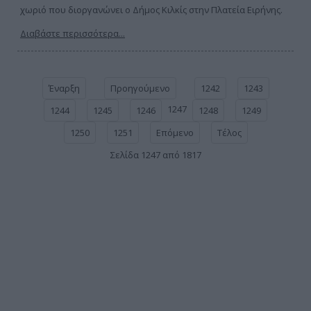
χωριό που διοργανώνει ο Δήμος Κιλκίς στην Πλατεία Ειρήνης.
Διαβάστε περισσότερα...
Έναρξη
Προηγούμενο
1242
1243
1247
1244
1245
1246
1248
1249
1250
1251
Επόμενο
Τέλος
Σελίδα 1247 από 1817