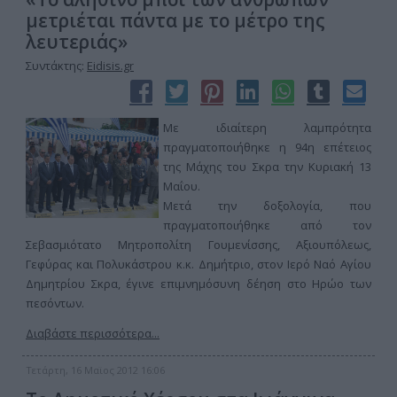
μετριέται πάντα με το μέτρο της
λευτεριάς»
Συντάκτης:
Eidisis.gr
Με ιδιαίτερη λαμπρότητα
πραγματοποιήθηκε η 94η επέτειος
της Μάχης του Σκρα την Κυριακή 13
Μαΐου.
Μετά την δοξολογία, που
πραγματοποιήθηκε από τον
Σεβασμιότατο Μητροπολίτη Γουμενίσσης, Αξιουπόλεως,
Γεφύρας και Πολυκάστρου κ.κ. Δημήτριο, στον Ιερό Ναό Αγίου
Δημητρίου Σκρα, έγινε επιμνημόσυνη δέηση στο Ηρώο των
πεσόντων.
Διαβάστε περισσότερα...
Τετάρτη, 16 Μαϊος 2012 16:06