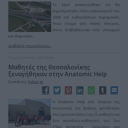
Το έργο ανακοινώθηκε ότι θα
δημοπρατηθεί τέλος καλοκαιριού του
2009 επί κυβερνήσεως Καραμανλή.
Ήταν έτοιμο από πάσης πλευράς,
όπως διαβεβαίωναν τότε υπουργοί
και Φαρισαίοι.
Διαβάστε περισσότερα...
Τετάρτη, 16 Μαϊος 2012 19:44
Μαθητές της Θεσσαλονίκης
ξεναγήθηκαν στην Anatomic Help
Συντάκτης:
Eidisis.gr
H Anatomic Help στα πλαίσια της
κοινωνικής της δράσης, φιλοξένησε
στις εγκαταστάσεις της 23 μαθητές και
δυο συνοδούς-καθηγητές του 1ου
ΕΠΑΛ Νεάπολης Θεσ/νίκης και