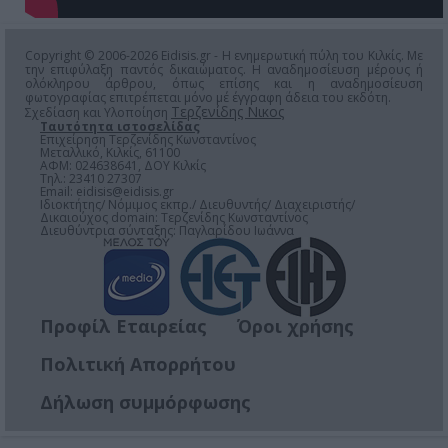
Copyright © 2006-2026 Eidisis.gr - Η ενημερωτική πύλη του Κιλκίς. Με
την επιφύλαξη παντός δικαιώματος. Η αναδημοσίευση μέρους ή
ολόκληρου άρθρου, όπως επίσης και η αναδημοσίευση
φωτογραφίας επιτρέπεται μόνο μέ έγγραφη άδεια του εκδότη.
Τερζενίδης Νικος
Σχεδίαση και Υλοποίηση
Ταυτότητα ιστοσελίδας
Επιχείρηση Τερζενίδης Κωνσταντίνος
Μεταλλικό, Κιλκίς, 61100
ΑΦΜ: 024638641, ΔΟΥ Κιλκίς
Τηλ.: 23410 27307
Email:
eidisis@eidisis.gr
Ιδιοκτήτης/ Νόμιμος εκπρ./ Διευθυντής/ Διαχειριστής/
Δικαιούχος domain: Τερζενίδης Κωνσταντίνος
Διευθύντρια σύνταξης: Παγλαρίδου Ιωάννα
Προφίλ Εταιρείας
Όροι χρήσης
Πολιτική Απορρήτου
Δήλωση συμμόρφωσης