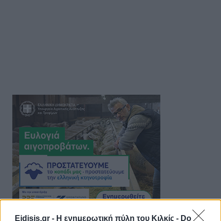
Eidisis.gr - Η ενημερωτική πύλη του Κιλκίς -
Do