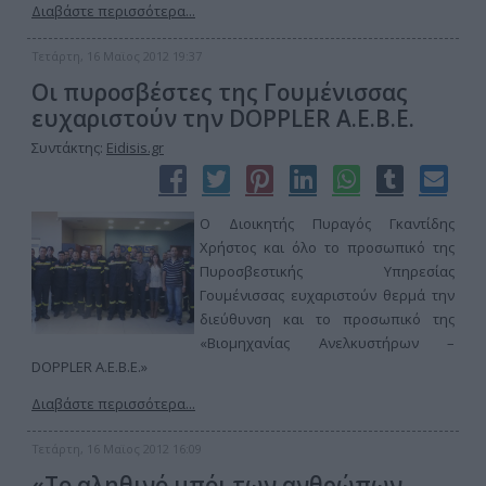
Διαβάστε περισσότερα...
Τετάρτη, 16 Μαϊος 2012 19:37
Οι πυροσβέστες της Γουμένισσας
ευχαριστούν την DOPPLER A.E.B.E.
Συντάκτης:
Eidisis.gr
Ο Διοικητής Πυραγός Γκαντίδης
Χρήστος και όλο το προσωπικό της
Πυροσβεστικής Υπηρεσίας
Γουμένισσας ευχαριστούν θερμά την
διεύθυνση και το προσωπικό της
«Βιομηχανίας Ανελκυστήρων –
DOPPLER Α.Ε.Β.Ε.»
Διαβάστε περισσότερα...
Τετάρτη, 16 Μαϊος 2012 16:09
«Το αληθινό μπόι των ανθρώπων