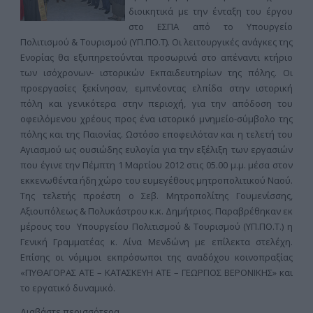
διοικητικά με την ένταξη του έργου
στο ΕΣΠΑ από το Υπουργείο
Πολιτισμού & Τουρισμού (ΥΠ.ΠΟ.Τ). Οι λειτουργικές ανάγκες της
Ενορίας θα εξυπηρετούνται προσωρινά στο απέναντι κτήριο
των ισόχρονων- ιστορικών Εκπαιδευτηρίων της πόλης. Οι
προεργασίες ξεκίνησαν, εμπνέοντας ελπίδα στην ιστορική
πόλη και γενικότερα στην περιοχή, για την απόδοση του
οφειλόμενου χρέους προς ένα ιστορικό μνημείο-σύμβολο της
πόλης και της Παιονίας. Ωστόσο εποφειλόταν και η τελετή του
Αγιασμού ως ουσιώδης ευλογία για την εξέλιξη των εργασιών
που έγινε την Πέμπτη 1 Μαρτίου 2012 στις 05.00 μ.μ. μέσα στον
εκκενωθέντα ήδη χώρο του ευμεγέθους μητροπολιτικού Ναού.
Της τελετής προέστη ο Σεβ. Μητροπολίτης Γουμενίσσης,
Αξιουπόλεως & Πολυκάστρου κ.κ. Δημήτριος. Παραβρέθηκαν εκ
μέρους του Υπουργείου Πολιτισμού & Τουρισμού (ΥΠ.ΠΟ.Τ.) η
Γενική Γραμματέας κ. Λίνα Μενδώνη με επίλεκτα στελέχη.
Επίσης οι νόμιμοι εκπρόσωποι της αναδόχου κοινοπραξίας
«ΠΥΘΑΓΟΡΑΣ ΑΤΕ – ΚΑΤΑΣΚΕΥΗ ΑΤΕ – ΓΕΩΡΓΙΟΣ ΒΕΡΟΝΙΚΗΣ» και
το εργατικό δυναμικό.
Διαβάστε περισσότερα...