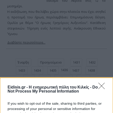
οικισμό του Ακρίτα στις 12 το
μεσημέρι.
Η εκδήλωση, που θα λάβει χώρα στην πλατεία που έχει στηθεί
η προτομή του ήρωα, περιλαμβάνει: Επιμνημόσυνη δέηση.
Ομιλία με θέμα “Ο ήρωας Γρηγόριος Αυξεντίου”. Κατάθεση
στεφανιών. Τήρηση ενός λεπτού σιγής. Ανάκρουση Εθνικού
Ύμνου.
Διαβάστε περισσότερα...
Έναρξη
Προηγούμενο
1431
1432
1436
1433
1434
1435
1437
1438
1439
1440
Επόμενο
Τέλος
Σελίδα 1436 από 1816
Eidisis.gr - Η ενημερωτική πύλη του Κιλκίς -
Do
Not Process My Personal Information
If you wish to opt-out of the sale, sharing to third parties, or
processing of your personal or sensitive information for