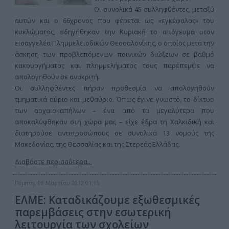
Οι συνολικά 45 συλληφθέντες, μεταξύ
αυτών και ο 66χρονος που φέρεται ως «εγκέφαλος» του
κυκλώματος, οδηγήθηκαν την Κυριακή το απόγευμα στον
εισαγγελέα Πλημμελειοδικών Θεσσαλονίκης, ο οποίος μετά την
άσκηση των προβλεπόμενων ποινικών διώξεων σε βαθμό
κακουργήματος και πλημμελήματος τους παρέπεμψε να
απολογηθούν σε ανακριτή.
Οι συλληφθέντες πήραν προθεσμία να απολογηθούν
τμηματικά αύριο και μεθαύριο. Όπως έγινε γνωστό, το δίκτυο
των αρχαιοκαπήλων – ένα από τα μεγαλύτερα που
αποκαλύφθηκαν στη χώρα μας – είχε έδρα τη Χαλκιδική και
διατηρούσε αντιπροσώπους σε συνολικά 13 νομούς της
Μακεδονίας, της Θεσσαλίας και της Στερεάς Ελλάδας.
Διαβάστε περισσότερα...
Πέμπτη, 08 Μαρτίου 2012 01:15
ΕΛΜΕ: Καταδικάζουμε εξωθεσμικές
παρεμβάσεις στην εσωτερική
λειτουργία των σχολείων