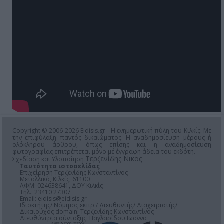
Copyright © 2006-2026 Eidisis.gr - Η ενημερωτική πύλη του Κιλκίς. Με
την επιφύλαξη παντός δικαιώματος. Η αναδημοσίευση μέρους ή
ολόκληρου άρθρου, όπως επίσης και η αναδημοσίευση
φωτογραφίας επιτρέπεται μόνο μέ έγγραφη άδεια του εκδότη.
Τερζενίδης Νικος
Σχεδίαση και Υλοποίηση
Ταυτότητα ιστοσελίδας
Επιχείρηση Τερζενίδης Κωνσταντίνος
Μεταλλικό, Κιλκίς, 61100
ΑΦΜ: 024638641, ΔΟΥ Κιλκίς
Τηλ.: 23410 27307
Email:
eidisis@eidisis.gr
Ιδιοκτήτης/ Νόμιμος εκπρ./ Διευθυντής/ Διαχειριστής/
Δικαιούχος domain: Τερζενίδης Κωνσταντίνος
Διευθύντρια σύνταξης: Παγλαρίδου Ιωάννα