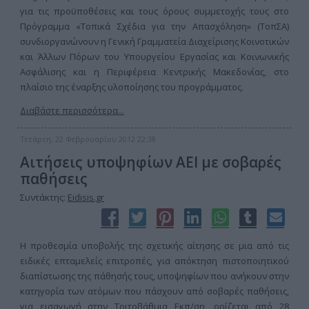
για τις προϋποθέσεις και τους όρους συμμετοχής τους στο
Πρόγραμμα «Τοπικά Σχέδια για την Απασχόληση» (ΤοπΣΑ)
συνδιοργανώνουν η Γενική Γραμματεία Διαχείρισης Κοινοτικών
και Άλλων Πόρων του Υπουργείου Εργασίας και Κοινωνικής
Ασφάλισης και η Περιφέρεια Κεντρικής Μακεδονίας, στο
πλαίσιο της έναρξης υλοποίησης του προγράμματος.
Διαβάστε περισσότερα...
Τετάρτη, 22 Φεβρουαρίου 2012 22:38
Αιτήσεις υποψηφίων ΑΕΙ με σοβαρές
παθήσεις
Συντάκτης:
Eidisis.gr
Η προθεσμία υποβολής της σχετικής αίτησης σε μια από τις
ειδικές επταμελείς επιτροπές, για απόκτηση πιστοποιητικού
διαπίστωσης της πάθησής τους, υποψηφίων που ανήκουν στην
κατηγορία των ατόμων που πάσχουν από σοβαρές παθήσεις,
για εισαγωγή στην Τριτοβάθμια Εκπ/ση, ορίζεται από 28