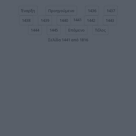
Έναρξη
Προηγούμενο
1436
1437
1441
1438
1439
1440
1442
1443
1444
1445
Επόμενο
Τέλος
Σελίδα 1441 από 1816