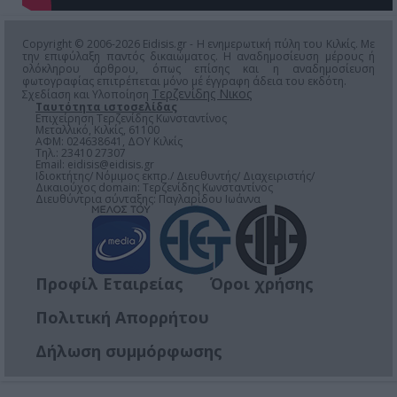
Copyright © 2006-2026 Eidisis.gr - Η ενημερωτική πύλη του Κιλκίς. Με
την επιφύλαξη παντός δικαιώματος. Η αναδημοσίευση μέρους ή
ολόκληρου άρθρου, όπως επίσης και η αναδημοσίευση
φωτογραφίας επιτρέπεται μόνο μέ έγγραφη άδεια του εκδότη.
Τερζενίδης Νικος
Σχεδίαση και Υλοποίηση
Ταυτότητα ιστοσελίδας
Επιχείρηση Τερζενίδης Κωνσταντίνος
Μεταλλικό, Κιλκίς, 61100
ΑΦΜ: 024638641, ΔΟΥ Κιλκίς
Τηλ.: 23410 27307
Email:
eidisis@eidisis.gr
Ιδιοκτήτης/ Νόμιμος εκπρ./ Διευθυντής/ Διαχειριστής/
Δικαιούχος domain: Τερζενίδης Κωνσταντίνος
Διευθύντρια σύνταξης: Παγλαρίδου Ιωάννα
Προφίλ Εταιρείας
Όροι χρήσης
Πολιτική Απορρήτου
Δήλωση συμμόρφωσης