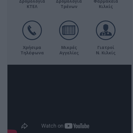
Δρομολόγια
Δρομολόγια
Φαρμακεία
ΚΤΕΛ
Τρένων
Κιλκίς
Χρήσιμα
Μικρές
Γιατροί
Τηλέφωνα
Αγγελίες
Ν. Κιλκίς