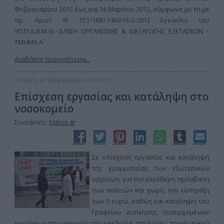
Φεβρουαρίου 2012 έως και 16 Μαρτίου 2012, σύμφωνα με τη με
αρ. πρωτ. Φ 151/16811/Β6/16-2-2012 Εγκύκλιο του
ΥΠ.Π.Δ.Β.Μ.Θ.–Δ/ΝΣΗ ΟΡΓΑΝΩΣΗΣ & ΔΙΕΞΑΓΩΓΗΣ ΕΞΕΤΑΣΕΩΝ –
ΤΜΗΜΑ Α΄.
Διαβάστε περισσότερα...
Τετάρτη, 22 Φεβρουαρίου 2012 22:15
Επίσχεση εργασίας και κατάληψη στο
νοσοκομείο
Συντάκτης:
Eidisis.gr
Σε επίσχεση εργασίας και κατάληψη
της γραμματείας των εξωτερικών
ιατρείων, για την ελεύθερη πρόσβαση
των πολιτών και χωρίς την είσπραξη
των 5 ευρώ, καθώς και κατάληψη του
Γραφείου Διοίκησης, (εισερχομένων
εγγράφων που αφορούν την εφεδρεία, απολύσεις προσωπικού