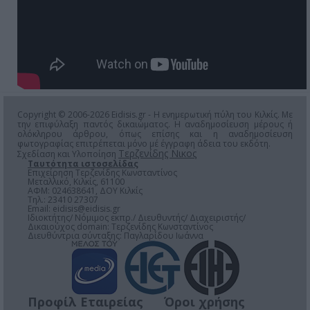
Copyright © 2006-2026 Eidisis.gr - Η ενημερωτική πύλη του Κιλκίς. Με
την επιφύλαξη παντός δικαιώματος. Η αναδημοσίευση μέρους ή
ολόκληρου άρθρου, όπως επίσης και η αναδημοσίευση
φωτογραφίας επιτρέπεται μόνο μέ έγγραφη άδεια του εκδότη.
Τερζενίδης Νικος
Σχεδίαση και Υλοποίηση
Ταυτότητα ιστοσελίδας
Επιχείρηση Τερζενίδης Κωνσταντίνος
Μεταλλικό, Κιλκίς, 61100
ΑΦΜ: 024638641, ΔΟΥ Κιλκίς
Τηλ.: 23410 27307
Email:
eidisis@eidisis.gr
Ιδιοκτήτης/ Νόμιμος εκπρ./ Διευθυντής/ Διαχειριστής/
Δικαιούχος domain: Τερζενίδης Κωνσταντίνος
Διευθύντρια σύνταξης: Παγλαρίδου Ιωάννα
Προφίλ Εταιρείας
Όροι χρήσης