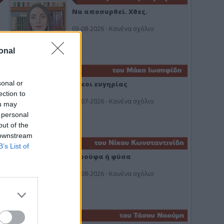
Να αποσυρθεί. Χθες.
03-08-2026 - Κανένα σχόλιο
onal
sonal or
Οίκοι ευγηρίας
ection to
24-07-2026 - Κανένα σχόλιο
ou may
 personal
out of the
 downstream
B’s List of
Ή ρούφα ή φύσα
03-08-2026 - Κανένα σχόλιο