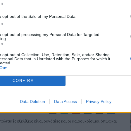
In
o opt-out of the Sale of my Personal Data.
In
φιλανθρωπικό έργο
to opt-out of processing my Personal Data for Targeted
ing.
In
Κιλκισίου κ. Εμμανουήλ προσκάλεσε, στο γραφείο του έκτατη
και της ευρύτερης περιοχής του Κιλκίς με βασικό θέμα, την
o opt-out of Collection, Use, Retention, Sale, and/or Sharing
ersonal Data that Is Unrelated with the Purposes for which it
ενου κοινωνικού προβλήματος, της ανεργίας και της φτώχειας
lected.
Out
CONFIRM
Data Deletion
Data Access
Privacy Policy
λιτικές εξελίξεις είναι ραγδαίες και οι καιροί κρίσιμοι όπως και