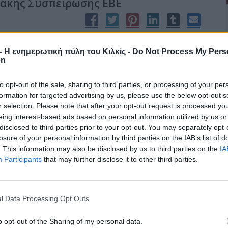
ιακής Συσπείρωσης ΕΒΕ
μας και αλλοίωσε κατά τι το ψηφοδέλτιο της Αντιμονοπωλιακής
r - Η ενημερωτική πύλη του Κιλκίς -
Do Not Process My Pers
 Κιλκίς.
on
ης να σημειώσουμε ότι δεν είναι η πρώτη φορά που το ΚΚΕ
 το έπραξε και στη δεκαετία του ’90 όταν στήριξε το συνδυασμό
to opt-out of the sale, sharing to third parties, or processing of your per
formation for targeted advertising by us, please use the below opt-out s
r selection. Please note that after your opt-out request is processed y
eing interest-based ads based on personal information utilized by us or
disclosed to third parties prior to your opt-out. You may separately opt-
losure of your personal information by third parties on the IAB’s list of
τας στο δήμο Κιλκίς
. This information may also be disclosed by us to third parties on the
IA
Participants
that may further disclose it to other third parties.
λικού εξοπλισμού, προκειμένου να διευκολύνεται το έργο των
καθαριότητας της αρμόδιας Αντιδημαρχίας Καθαριότητας,
l Data Processing Opt Outs
προηγούμενο διάστημα.
o opt-out of the Sharing of my personal data.