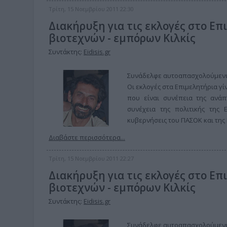
Τρίτη, 15 Νοεμβρίου 2011 22:30
Διακήρυξη για τις εκλογές στο Επ
βιοτεχνών - εμπόρων Κιλκίς
Συντάκτης:
Eidisis.gr
Συνάδελφε αυτοαπασχολούμενε 
Οι εκλογές στα Επιμελητήρια γί
που είναι συνέπεια της ανάπ
συνέχεια της πολιτικής της
κυβερνήσεις του ΠΑΣΟΚ και της
Διαβάστε περισσότερα...
Τρίτη, 15 Νοεμβρίου 2011 22:27
Διακήρυξη για τις εκλογές στο Επ
βιοτεχνών - εμπόρων Κιλκίς
Συντάκτης:
Eidisis.gr
Συνάδελφε αυτοαπασχολούμενε 