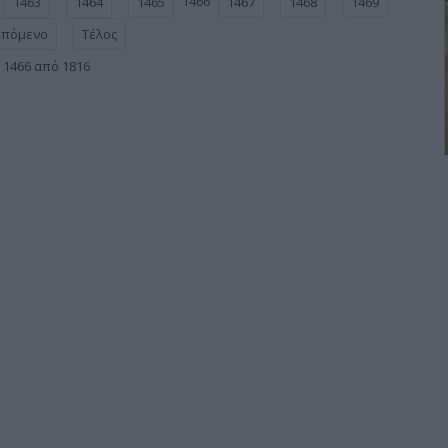
1466
1463
1464
1465
1467
1468
1469
Επόμενο
Τέλος
 1466 από 1816