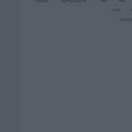
Έναρξη
Προηγούμενο
1461
1462
1470
Σελίδα