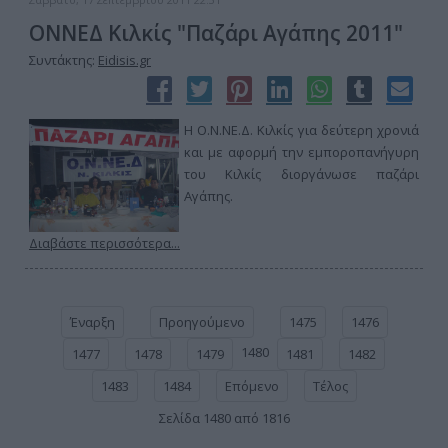
ΟΝΝΕΔ Κιλκίς "Παζάρι Αγάπης 2011"
Συντάκτης:
Eidisis.gr
Η Ο.Ν.ΝΕ.Δ. Κιλκίς για δεύτερη χρονιά
και με αφορμή την εμποροπανήγυρη
του Κιλκίς διοργάνωσε παζάρι
Αγάπης.
Διαβάστε περισσότερα...
Έναρξη
Προηγούμενο
1475
1476
1480
1477
1478
1479
1481
1482
1483
1484
Επόμενο
Τέλος
Σελίδα 1480 από 1816