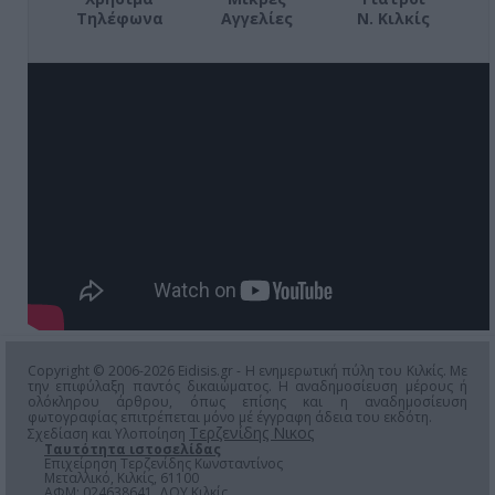
Τηλέφωνα
Αγγελίες
Ν. Κιλκίς
Copyright © 2006-2026 Eidisis.gr - Η ενημερωτική πύλη του Κιλκίς. Με
την επιφύλαξη παντός δικαιώματος. Η αναδημοσίευση μέρους ή
ολόκληρου άρθρου, όπως επίσης και η αναδημοσίευση
φωτογραφίας επιτρέπεται μόνο μέ έγγραφη άδεια του εκδότη.
Τερζενίδης Νικος
Σχεδίαση και Υλοποίηση
Ταυτότητα ιστοσελίδας
Επιχείρηση Τερζενίδης Κωνσταντίνος
Μεταλλικό, Κιλκίς, 61100
ΑΦΜ: 024638641, ΔΟΥ Κιλκίς