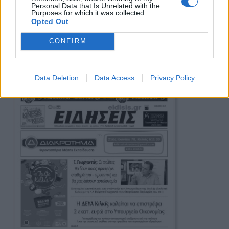
Personal Data that Is Unrelated with the
Purposes for which it was collected.
Opted Out
CONFIRM
Πρωινή 5-8-2026
Ειδήσεις
Data Deletion
Data Access
Privacy Policy