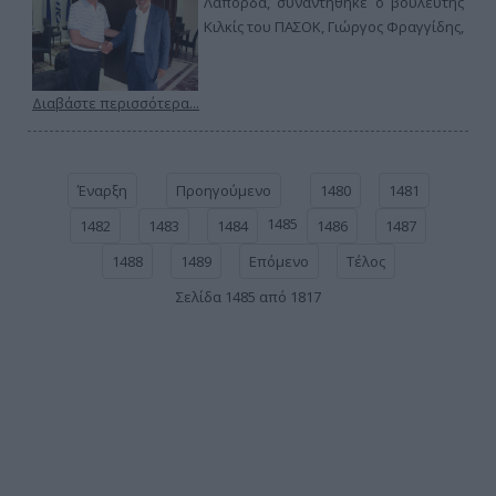
Λαπόρδα, συναντήθηκε ο βουλευτής
Κιλκίς του ΠΑΣΟΚ, Γιώργος Φραγγίδης,
Διαβάστε περισσότερα...
Έναρξη
Προηγούμενο
1480
1481
1485
1482
1483
1484
1486
1487
1488
1489
Επόμενο
Τέλος
Σελίδα 1485 από 1817