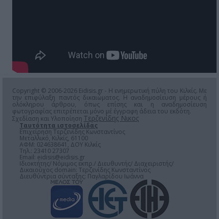
Copyright © 2006-2026 Eidisis.gr - Η ενημερωτική πύλη του Κιλκίς. Με
την επιφύλαξη παντός δικαιώματος. Η αναδημοσίευση μέρους ή
ολόκληρου άρθρου, όπως επίσης και η αναδημοσίευση
φωτογραφίας επιτρέπεται μόνο μέ έγγραφη άδεια του εκδότη.
Τερζενίδης Νικος
Σχεδίαση και Υλοποίηση
Ταυτότητα ιστοσελίδας
Επιχείρηση Τερζενίδης Κωνσταντίνος
Μεταλλικό, Κιλκίς, 61100
ΑΦΜ: 024638641, ΔΟΥ Κιλκίς
Τηλ.: 23410 27307
Email:
eidisis@eidisis.gr
Ιδιοκτήτης/ Νόμιμος εκπρ./ Διευθυντής/ Διαχειριστής/
Δικαιούχος domain: Τερζενίδης Κωνσταντίνος
Διευθύντρια σύνταξης: Παγλαρίδου Ιωάννα