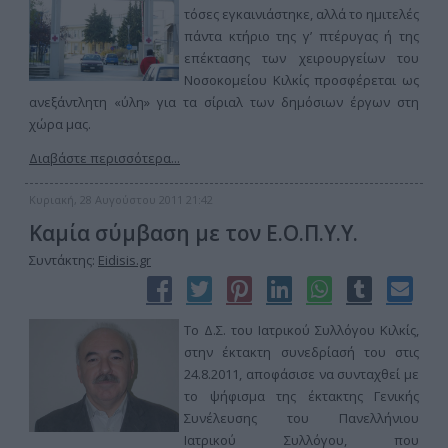
τόσες εγκαινιάστηκε, αλλά το ημιτελές
πάντα κτήριο της γ’ πτέρυγας ή της
επέκτασης των χειρουργείων του
Νοσοκομείου Κιλκίς προσφέρεται ως
ανεξάντλητη «ύλη» για τα σίριαλ των δημόσιων έργων στη
χώρα μας.
Διαβάστε περισσότερα...
Κυριακή, 28 Αυγούστου 2011 21:42
Καμία σύμβαση με τον Ε.Ο.Π.Υ.Υ.
Συντάκτης:
Eidisis.gr
Το Δ.Σ. του Ιατρικού Συλλόγου Κιλκίς,
στην έκτακτη συνεδρίασή του στις
24.8.2011, αποφάσισε να συνταχθεί με
το ψήφισμα της έκτακτης Γενικής
Συνέλευσης του Πανελλήνιου
Ιατρικού Συλλόγου, που