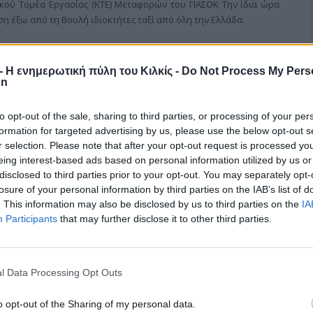
κού Τομέα Εργασίας (ΚΤΕ) Μεταφορών του ΠΑΣΟΚ Την ίδια ώρα
έξω από τη Βουλή ιδιοκτήτες ταξί από όλη την Ελλάδα.
r - Η ενημερωτική πύλη του Κιλκίς -
Do Not Process My Pers
on
τραφύλλια
to opt-out of the sale, sharing to third parties, or processing of your per
formation for targeted advertising by us, please use the below opt-out s
r selection. Please note that after your opt-out request is processed y
ας πραγματοποίησε ο πρώην Διευθυντής του Κέντρου Υγείας, κ.
eing interest-based ads based on personal information utilized by us or
ωστός γιατρός, με μεγάλη προσφορά και συγγραφικό έργο,
disclosed to third parties prior to your opt-out. You may separately opt-
ας, κ. Αθανάσιο Ζ. Λαπόρδα, με τον οποίο συζήτησε θέματα που
losure of your personal information by third parties on the IAB’s list of
 Δήμου και αφορούν τόσο στον νευραλγικό τομέα της υγείας, όσο
. This information may also be disclosed by us to third parties on the
IA
ή πορεία της περιοχής.
Participants
that may further disclose it to other third parties.
l Data Processing Opt Outs
 μη νόμιμου μετανάστη
o opt-out of the Sharing of my personal data.