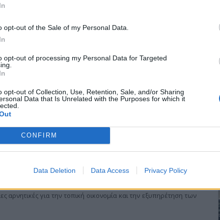
In
νων δράσεων για την αντιμετώπιση του φαινομένου της
o opt-out of the Sale of my Personal Data.
τυνομικούς του Τμήματος Συνοριακής Φύλαξης Πολυκάστρου
In
ς Τρίτης, ένας διακινητής και ένας μη νόμιμος μετανάστης.
to opt-out of processing my Personal Data for Targeted
ing.
In
o opt-out of Collection, Use, Retention, Sale, and/or Sharing
ersonal Data that Is Unrelated with the Purposes for which it
lected.
ωργαντά στο κλείσιμο της ΑΤΕ Σ.
Out
CONFIRM
πηρεσίες και γραφεία σε όλη την περιφέρεια του νομού. Μετά τη
Data Deletion
Data Access
Privacy Policy
αταγράφηκαν απώλειες υπηρεσιών, νέο θύμα της πολιτικής
υριών με την επικείμενη κατάργηση του υποκαταστήματος της
ες αρνητικές για την τοπική οικονομία και την εξυπηρέτηση των