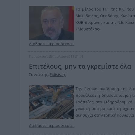
Το μέλος του Π.Γ. της Κ.Ε. το
Μακεδονίας, Θεοδόσης Κωνσταντ
ΚΟΒ Δοϊράνης και της Ν.Ε. Κιλκ
«Μουστάκας».
Διαβάστε περισσότερα...
Παρασκευή, 29 Ιουλίου 2011 21:51
Επιτέλους, μην τα γκρεμίστε όλα
Συντάκτης:
Eidisis.gr
Την έντονη αντίδραση της δι
προκάλεσε η δημοσιοποίηση τη
Τράπεζας στο Σιδηροδρομικό 
γνωστή ύστερα από τη σχετικ
ανησυχία στην τοπική κοινωνία
Διαβάστε περισσότερα...