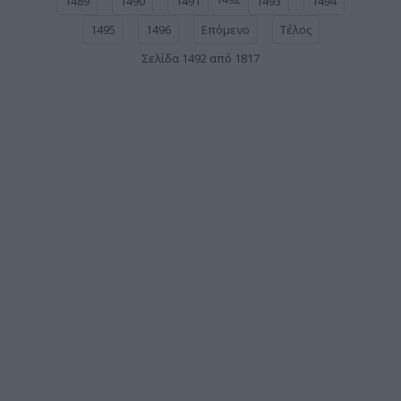
1489
1490
1491
1493
1494
1495
1496
Επόμενο
Τέλος
Σελίδα 1492 από 1817