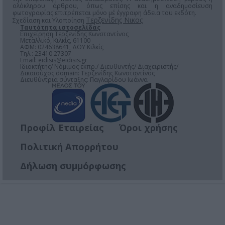
ολόκληρου άρθρου, όπως επίσης και η αναδημοσίευση
φωτογραφίας επιτρέπεται μόνο μέ έγγραφη άδεια του εκδότη.
Τερζενίδης Νικος
Σχεδίαση και Υλοποίηση
Ταυτότητα ιστοσελίδας
Επιχείρηση Τερζενίδης Κωνσταντίνος
Μεταλλικό, Κιλκίς, 61100
ΑΦΜ: 024638641, ΔΟΥ Κιλκίς
Τηλ.: 23410 27307
Email:
eidisis@eidisis.gr
Ιδιοκτήτης/ Νόμιμος εκπρ./ Διευθυντής/ Διαχειριστής/
Δικαιούχος domain: Τερζενίδης Κωνσταντίνος
Διευθύντρια σύνταξης: Παγλαρίδου Ιωάννα
Προφίλ Εταιρείας
Όροι χρήσης
Πολιτική Απορρήτου
Δήλωση συμμόρφωσης