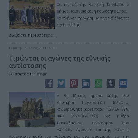
θα τιμήσει την Κυριακή 15 Μαΐου ο
δήμος Παιονίας και η κοινότητα Σκρα.
Το πλήρες πρόγραμμα της εκδήλωσης
έχει ως εξής:
Διαβάστε περισσότερα...
Πέμπτη, 05 Μαϊος 2011 16:48
Τιμώνται οι αγώνες της εθνικής
αντίστασης
Συντάκτης:
Eidisis.gr
Η 9η Μαΐου, ημέρα λήξης του
Δευτέρου Παγκοσμίου Πολέμου,
καθιερώθηκε (αρ.4 παρ.1 Ν2703/1999,
ΦΕΚ 72/Α/8-4-1999) ως ημέρα
πανελλαδικού εορτασμού των
Εθνικών Αγώνων και της Εθνικής
Αντίστασης κατά του ναζισμού και του φασισμού, για την