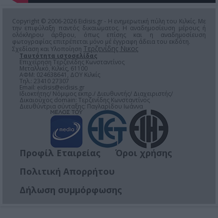
Copyright © 2006-2026 Eidisis.gr - Η ενημερωτική πύλη του Κιλκίς. Με
την επιφύλαξη παντός δικαιώματος. Η αναδημοσίευση μέρους ή
ολόκληρου άρθρου, όπως επίσης και η αναδημοσίευση
φωτογραφίας επιτρέπεται μόνο μέ έγγραφη άδεια του εκδότη.
Τερζενίδης Νικος
Σχεδίαση και Υλοποίηση
Ταυτότητα ιστοσελίδας
Επιχείρηση Τερζενίδης Κωνσταντίνος
Μεταλλικό, Κιλκίς, 61100
ΑΦΜ: 024638641, ΔΟΥ Κιλκίς
Τηλ.: 23410 27307
Email:
eidisis@eidisis.gr
Ιδιοκτήτης/ Νόμιμος εκπρ./ Διευθυντής/ Διαχειριστής/
Δικαιούχος domain: Τερζενίδης Κωνσταντίνος
Διευθύντρια σύνταξης: Παγλαρίδου Ιωάννα
Προφίλ Εταιρείας
Όροι χρήσης
Πολιτική Απορρήτου
Δήλωση συμμόρφωσης