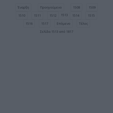
Έναρξη
Προηγούμενο
1508
1509
1513
1510
1511
1512
1514
1515
1516
1517
Επόμενο
Τέλος
Σελίδα 1513 από 1817