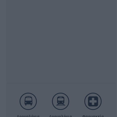
Δρομολόγια
Δρομολόγια
Φαρμακεία