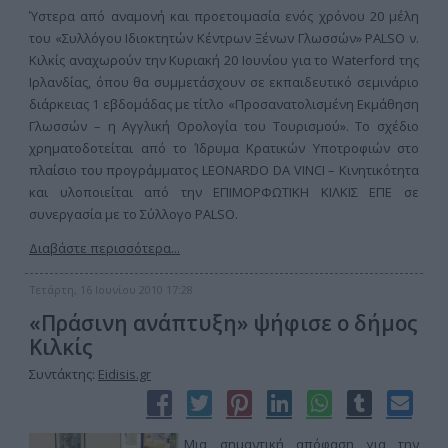
Ύστερα από αναμονή και προετοιμασία ενός χρόνου 20 μέλη
του «Συλλόγου Ιδιοκτητών Κέντρων Ξένων Γλωσσών» PALSO ν.
Κιλκίς αναχωρούν την Κυριακή 20 Ιουνίου για το Waterford της
Ιρλανδίας, όπου θα συμμετάσχουν σε εκπαιδευτικό σεμινάριο
διάρκειας 1 εβδομάδας με τίτλο «Προσανατολισμένη Εκμάθηση
Γλωσσών – η Αγγλική Ορολογία του Τουρισμού». Το σχέδιο
χρηματοδοτείται από το Ίδρυμα Κρατικών Υποτροφιών στο
πλαίσιο του προγράμματος LEONARDO DA VINCI – Κινητικότητα
και υλοποιείται από την ΕΠΙΜΟΡΦΩΤΙΚΗ ΚΙΛΚΙΣ ΕΠΕ σε
συνεργασία με το Σύλλογο PALSO.
Διαβάστε περισσότερα...
Τετάρτη, 16 Ιουνίου 2010 17:28
«Πράσινη ανάπτυξη» ψήφισε ο δήμος
Κιλκίς
Συντάκτης:
Eidisis.gr
Μια σημαντική απόφαση για την