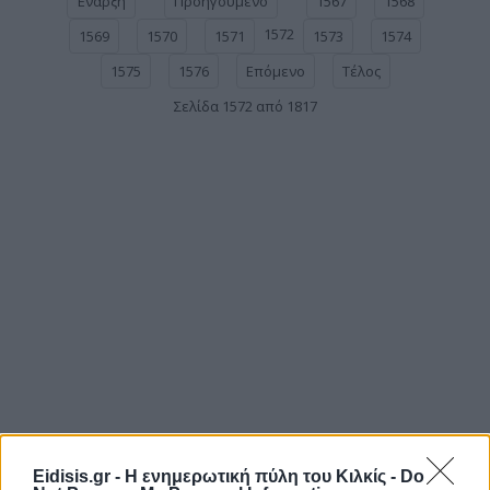
Έναρξη
Προηγούμενο
1567
1568
1572
1569
1570
1571
1573
1574
1575
1576
Επόμενο
Τέλος
Σελίδα 1572 από 1817
Eidisis.gr - Η ενημερωτική πύλη του Κιλκίς -
Do