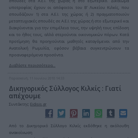
σπουδές στα Α.Ε.Ι. της χώρας ή στο εξωτερικό. Δικαίωμα
υποτροφίας έχουν οι απόφοιτοι του Β’ Λυκείου Κιλκίς, που
σπουδάζουν 1) στα Α.Ε.Ι. της χώρας ή 2) πραγματοποιούν
μεταπτυχιακές σπουδές σε Α.Ε.Ι. της χώρας ή στο εξωτερικό και
διακρίνονται για την επιμέλεια τους, την υψηλή τους επίδοση
και το ήθος τους, αλλά στερούνται οικονομικών πόρων. Κατά
προτίμηση θα προηγούνται μαθητές καταγόμενοι από την
Ανατολική Ρωμυλία, εφόσον βέβαια συγκεντρώνουν τα
προαναφερόμενα προσόντα.
Διαβάστε περισσότερα...
Παρασκευή, 11 Ιουνίου 2010 14:33
Δικηγορικός Σύλλογος Κιλκίς : Γιατί
απέχουμε
Συντάκτης:
Eidisis.gr
Από το Δικηγορικό Σύλλογο Κιλκίς εκδόθηκε η ακόλουθη
ανακοίνωση