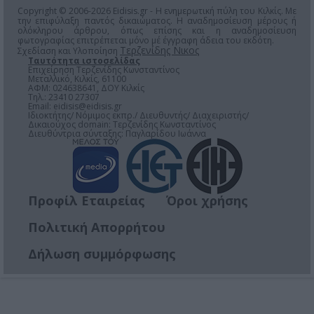
Copyright © 2006-2026 Eidisis.gr - Η ενημερωτική πύλη του Κιλκίς. Με
την επιφύλαξη παντός δικαιώματος. Η αναδημοσίευση μέρους ή
ολόκληρου άρθρου, όπως επίσης και η αναδημοσίευση
φωτογραφίας επιτρέπεται μόνο μέ έγγραφη άδεια του εκδότη.
Τερζενίδης Νικος
Σχεδίαση και Υλοποίηση
Ταυτότητα ιστοσελίδας
Επιχείρηση Τερζενίδης Κωνσταντίνος
Μεταλλικό, Κιλκίς, 61100
ΑΦΜ: 024638641, ΔΟΥ Κιλκίς
Τηλ.: 23410 27307
Email:
eidisis@eidisis.gr
Ιδιοκτήτης/ Νόμιμος εκπρ./ Διευθυντής/ Διαχειριστής/
Δικαιούχος domain: Τερζενίδης Κωνσταντίνος
Διευθύντρια σύνταξης: Παγλαρίδου Ιωάννα
Προφίλ Εταιρείας
Όροι χρήσης
Πολιτική Απορρήτου
Δήλωση συμμόρφωσης