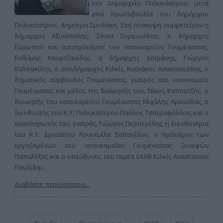
στο Δημαρχείο Πολυκάστρου, μετά
από πρωτοβουλία του δημάρχου
Πολυκάστρου, Δημήτρη Σμυδάκη. Στη σύσκεψη συμμετείχαν η
δήμαρχος Αξιούπολης, Σόνια Συμεωνίδου, ο δήμαρχος
Ευρωπού και αντιπρόεδρος του νοσοκομείου Γουμένισσας,
Ευθύμης Κουρτζανίδης, ο δήμαρχος Δοϊράνης, Γιώργος
Καλπακίδης, ο αντιδήμαρχος Κιλκίς, Κυριάκος Αναστασιάδης, ο
δημοτικός σύμβουλος Γουμένισσας, γιατρός στο νοσοκομείο
Γουμένισσας και μέλος της διοίκησής του, Νίκος Καπουτζής, ο
διοικητής του νοσοκομείου Γουμένισσας Μιχάλης Αρκούδας, ο
διευθυντής του Κ.Υ. Πολυκάστρου Παύλος Τσατραφύλλιας και ο
αναπληρωτής του, γιατρός, Γιώργος Περπερίδης, η διευθύντρια
του Κ.Υ. Δροσάτου Λουντμίλα Σαπανίδου, ο πρόεδρος των
εργαζομένων του νοσοκομείου Γουμένισσας Ξενοφών
Παπαλέξης και ο υπεύθυνος του τομέα ΕΚΑΒ Κιλκίς Αναστάσιος
Παυλίδης.
Διαβάστε περισσότερα...