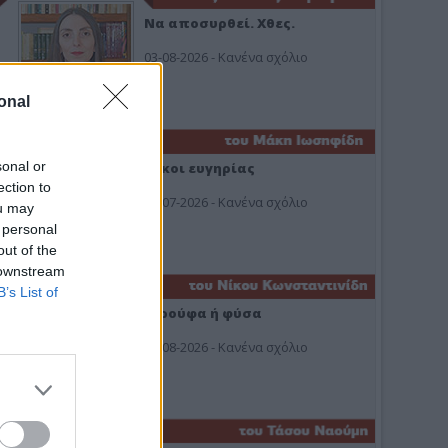
Να αποσυρθεί. Χθες.
03-08-2026 - Κανένα σχόλιο
onal
sonal or
Οίκοι ευγηρίας
ection to
24-07-2026 - Κανένα σχόλιο
ou may
 personal
out of the
 downstream
B’s List of
Ή ρούφα ή φύσα
03-08-2026 - Κανένα σχόλιο