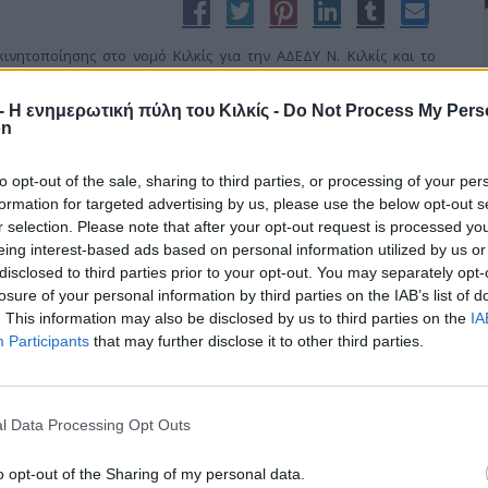
νητοποίησης στο νομό Κιλκίς για την ΑΔΕΔΥ Ν. Κιλκίς και το
λαδική απεργία της ΓΣΕΕ και της ΑΔΕΔΥ, με τους δημοτικούς
Στο Εργατικό Κέντρο Κιλκίς συγκεντρώθηκαν συνδικαλιστές,
r - Η ενημερωτική πύλη του Κιλκίς -
Do Not Process My Pers
 τα μέλη των διοικήσεων των συλλόγων που συμμετείχαν στην
on
to opt-out of the sale, sharing to third parties, or processing of your per
formation for targeted advertising by us, please use the below opt-out s
r selection. Please note that after your opt-out request is processed y
eing interest-based ads based on personal information utilized by us or
ονία των Ποντίων
disclosed to third parties prior to your opt-out. You may separately opt-
losure of your personal information by third parties on the IAB’s list of
. This information may also be disclosed by us to third parties on the
IA
Participants
that may further disclose it to other third parties.
τη υπέρ της αναγνώρισης της Γενοκτονίας των Ποντίων, των
θωμανικής Τουρκίας.
ς αντιδράσεις από τη μεριά της Τουρκίας, πρωταγωνιστικό ρόλο
λκισιώτης πρόεδρός του Κώστας Φραγγίδης.
l Data Processing Opt Outs
o opt-out of the Sharing of my personal data.