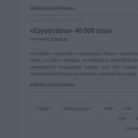
Διαβάστε περισσότερα...
Δευτέρα, 15 Μαρτίου 2010 09:59
«Eργοστάσιο» 40.000 ετών
Συντάκτης:
Eidisis.gr
Αυτοσχέδια εργαστήρια κατεργασίας λίθινων εργαλείων
όχθες του Αξιού ποταμού, στο Κιλκίς και στην Πέλλα.
υποπροϊόντα κατεργασίας πέτρας, ενώ στη Ραχώνα 
παλαιολιθικής εποχής, γεγονός που σημαίνει ότι υπήρχε ε
Διαβάστε περισσότερα...
Έναρξη
Προηγούμενο
1584
1585
1593
Σελίδα