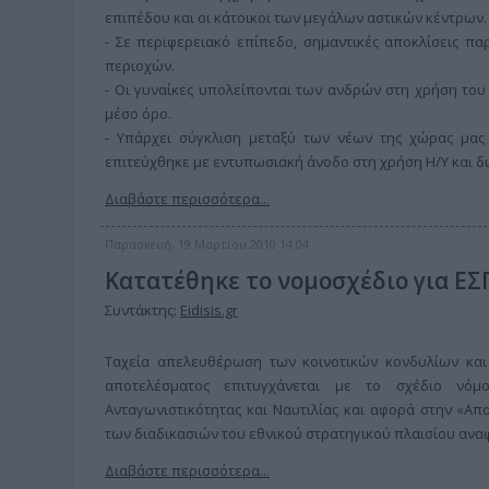
επιπέδου και οι κάτοικοι των μεγάλων αστικών κέντρων.
- Σε περιφερειακό επίπεδο, σημαντικές αποκλίσεις π
περιοχών.
- Οι γυναίκες υπολείπονται των ανδρών στη χρήση του
μέσο όρο.
- Υπάρχει σύγκλιση μεταξύ των νέων της χώρας μας 
επιτεύχθηκε με εντυπωσιακή άνοδο στη χρήση Η/Υ και δι
Διαβάστε περισσότερα...
Παρασκευή, 19 Μαρτίου 2010 14:04
Κατατέθηκε το νομοσχέδιο για ΕΣ
Συντάκτης:
Eidisis.gr
Tαχεία απελευθέρωση των κοινοτικών κονδυλίων και
αποτελέσματος επιτυγχάνεται με το σχέδιο νόμ
Ανταγωνιστικότητας και Ναυτιλίας και αφορά στην «Απ
των διαδικασιών του εθνικού στρατηγικού πλαισίου αναφο
Διαβάστε περισσότερα...