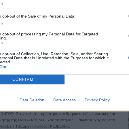
In
o opt-out of the Sale of my Personal Data.
In
to opt-out of processing my Personal Data for Targeted
00 φοιτητών & σπουδαστών που πραγματοποίησε η Πανελλήνια
ing.
λόγων που ανήκουν στη δύναμη της Ομοσπονδίας απ΄ όλη την
In
αιδευτικά Ιδρύματα κατά το Ακαδημαϊκό έτος 2009-2010, στο
o opt-out of Collection, Use, Retention, Sale, and/or Sharing
ΕΤΟΝ», το Σάββατο 6 Μαρτίου 2010 και ώρα 18.30΄.
ersonal Data that Is Unrelated with the Purposes for which it
lected.
Out
CONFIRM
χία
Data Deletion
Data Access
Privacy Policy
ίς, πραγματοποιήθηκε η τελετή παράδοσης – παραλαβής της
ΝΤΟΣ». Στην τελετή παρέστησαν οι θρησκευτικές, πολιτικές και
ικητής της Ι ΜΠ «ΣΜΥΡΝΗ», Υποστράτηγος Ιωάννης Κεχαγιάς. Από
ρέλαβε ο Ταξίαρχος Χρήστος Καββαδίας.