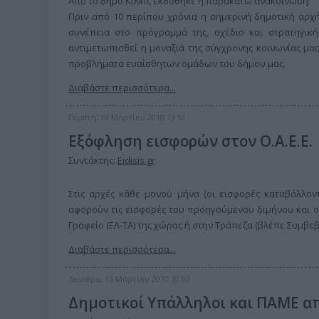
Από το δήμο Κιλκίς εκδόθηκε η παρακάτω ανακοίνωση:
Πριν από 10 περίπου χρόνια η σημερινή δημοτική αρχή
συνέπεια στο πρόγραμμά της, σχέδιο και στρατηγική
αντιμετωπισθεί η μοναξιά της σύγχρονης κοινωνίας μας
προβλήματα ευαίσθητων ομάδων του δήμου μας.
Διαβάστε περισσότερα...
Πέμπτη, 18 Μαρτίου 2010 13:51
Εξόφληση εισφορών στον Ο.Α.Ε.Ε.
Συντάκτης:
Eidisis.gr
Στις αρχές κάθε μονού μήνα (οι εισφορές καταβάλλον
αφορούν τις εισφορές του προηγούμενου διμήνου και 
Γραφείο (ΕΛ-ΤΑ) της χώρας ή στην Τράπεζα (βλέπε Συμβεβ
Διαβάστε περισσότερα...
Δευτέρα, 15 Μαρτίου 2010 10:03
Δημοτικοί Υπάλληλοι και ΠΑΜΕ α