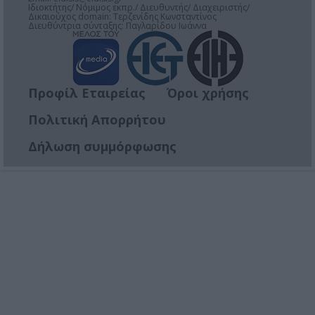
Ιδιοκτήτης/ Νόμιμος εκπρ./ Διευθυντής/ Διαχειριστής/
Δικαιούχος domain: Τερζενίδης Κωνσταντίνος
Διευθύντρια σύνταξης: Παγλαρίδου Ιωάννα
Προφίλ Εταιρείας
Όροι χρήσης
Πολιτική Απορρήτου
Δήλωση συμμόρφωσης