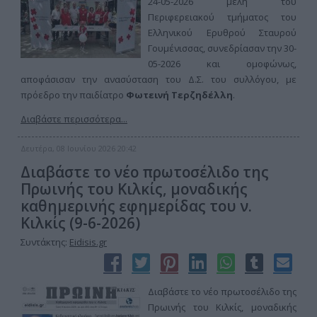
24-05-2026 μέλη του
Περιφερειακού τμήματος του
Ελληνικού Ερυθρού Σταυρού
Γουμένισσας, συνεδρίασαν την 30-
05-2026 και ομοφώνως,
αποφάσισαν την ανασύσταση του Δ.Σ. του συλλόγου, με
πρόεδρο την παιδίατρο
Φωτεινή Τερζηδέλλη
.
Διαβάστε περισσότερα...
Δευτέρα, 08 Ιουνίου 2026 20:42
Διαβάστε το νέο πρωτοσέλιδο της
Πρωινής του Κιλκίς, μοναδικής
καθημερινής εφημερίδας του ν.
Κιλκίς (9-6-2026)
Συντάκτης:
Eidisis.gr
Διαβάστε το νέο πρωτοσέλιδο της
Πρωινής του Κιλκίς, μοναδικής