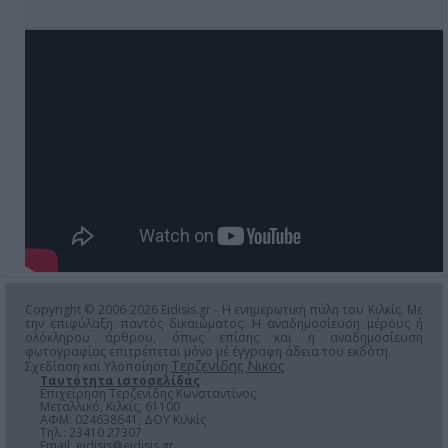
Copyright © 2006-2026 Eidisis.gr - Η ενημερωτική πύλη του Κιλκίς. Με
την επιφύλαξη παντός δικαιώματος. Η αναδημοσίευση μέρους ή
ολόκληρου άρθρου, όπως επίσης και η αναδημοσίευση
φωτογραφίας επιτρέπεται μόνο μέ έγγραφη άδεια του εκδότη.
Τερζενίδης Νικος
Σχεδίαση και Υλοποίηση
Ταυτότητα ιστοσελίδας
Επιχείρηση Τερζενίδης Κωνσταντίνος
Μεταλλικό, Κιλκίς, 61100
ΑΦΜ: 024638641, ΔΟΥ Κιλκίς
Τηλ.: 23410 27307
Email:
eidisis@eidisis.gr