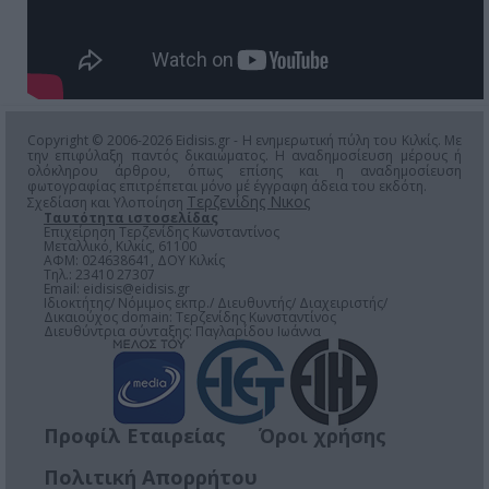
Copyright © 2006-2026 Eidisis.gr - Η ενημερωτική πύλη του Κιλκίς. Με
την επιφύλαξη παντός δικαιώματος. Η αναδημοσίευση μέρους ή
ολόκληρου άρθρου, όπως επίσης και η αναδημοσίευση
φωτογραφίας επιτρέπεται μόνο μέ έγγραφη άδεια του εκδότη.
Τερζενίδης Νικος
Σχεδίαση και Υλοποίηση
Ταυτότητα ιστοσελίδας
Επιχείρηση Τερζενίδης Κωνσταντίνος
Μεταλλικό, Κιλκίς, 61100
ΑΦΜ: 024638641, ΔΟΥ Κιλκίς
Τηλ.: 23410 27307
Email:
eidisis@eidisis.gr
Ιδιοκτήτης/ Νόμιμος εκπρ./ Διευθυντής/ Διαχειριστής/
Δικαιούχος domain: Τερζενίδης Κωνσταντίνος
Διευθύντρια σύνταξης: Παγλαρίδου Ιωάννα
Προφίλ Εταιρείας
Όροι χρήσης
Πολιτική Απορρήτου