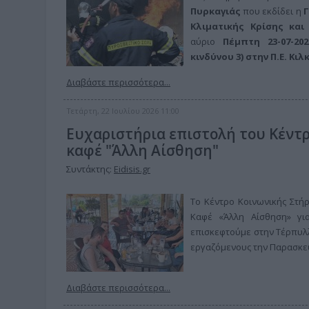
Πυρκαγιάς
που εκδίδει η
Γ
Κλιματικής Κρίσης και
αύριο
Πέμπτη 23-07-
20
κινδύνου 3) στην
Π.Ε. Κιλκ
Διαβάστε περισσότερα...
Τετάρτη, 22 Ιουλίου 2026 11:00
Ευχαριστήρια επιστολή του Κέντρ
καφέ "Άλλη Αίσθηση"
Συντάκτης:
Eidisis.gr
Το Κέντρο Κοινωνικής Στήρ
Καφέ «Άλλη Αίσθηση» γ
επισκεφτούμε στην Τέρπυλ
εργαζόμενους την Παρασκευ
Διαβάστε περισσότερα...