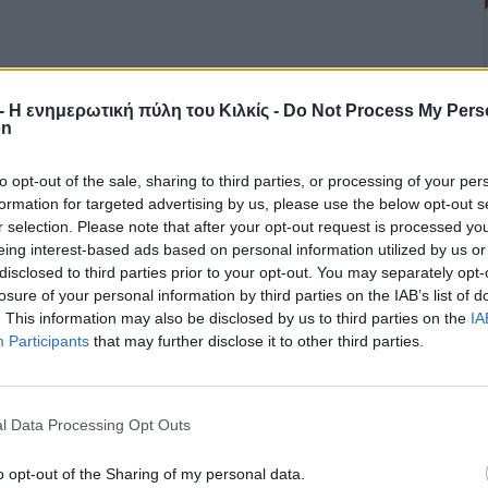
r - Η ενημερωτική πύλη του Κιλκίς -
Do Not Process My Pers
on
to opt-out of the sale, sharing to third parties, or processing of your per
formation for targeted advertising by us, please use the below opt-out s
r selection. Please note that after your opt-out request is processed y
eing interest-based ads based on personal information utilized by us or
disclosed to third parties prior to your opt-out. You may separately opt-
 και ευπαθείς περιοχές της Π.Ε.
losure of your personal information by third parties on the IAB’s list of
. This information may also be disclosed by us to third parties on the
IA
Participants
that may further disclose it to other third parties.
οστασίας της Περιφερειακής Ενότητας Κιλκίς ανακοινώνεται ότι
l Data Processing Opt Outs
ιοικητή της ΔΙ.Π.Υ.Ν Κιλκίς και σε εφαρμογή σχετικών αποφάσεων
στικού Οργάνου Πολιτικής Προστασίας (Π.Ε.Σ.Ο.Π.Π.) της Π.Ε.
o opt-out of the Sharing of my personal data.
 λόγω των αναμενόμενων δυσμενών πυρομετεωρολογικών συνθηκών