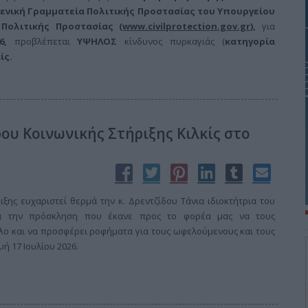
ενική Γραμματεία Πολιτικής Προστασίας του Υπουργείου
 Πολιτικής Προστασίας (
www.civilprotection.gov.gr
),
για
26,
προβλέπεται
ΥΨΗΛΟΣ
κίνδυνος πυρκαγιάς (
κατηγορία
ίς.
ου Κοινωνικής Στήριξης Κιλκίς στο
ιξης ευχαριστεί θερμά την κ. Δρεντζίδου Τάνια ιδιοκτήτρια του
ια την πρόσκληση που έκανε προς το φορέα μας να τους
λο και να προσφέρει ροφήματα για τους ωφελούμενους και τους
ή 17 Ιουλίου 2026.