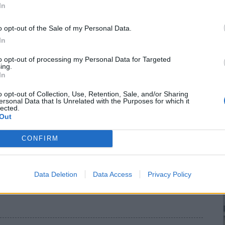
πόφαση του Αντιπεριφερειάρχη Κιλκίς κ. Ανδρέα Βεργίδη, η οποία
In
ης
ριάσεις του Π.Ε.Σ.Ο.Π.Π. της 16ης Απριλίου 2026 και της 10
αι η διέλευση, η παραμονή και η κυκλοφορία προσώπων και
o opt-out of the Sale of my Personal Data.
In
to opt-out of processing my Personal Data for Targeted
ing.
In
ετάρτη 22-07-2026 στην Περιφερειακή
o opt-out of Collection, Use, Retention, Sale, and/or Sharing
ersonal Data that Is Unrelated with the Purposes for which it
lected.
Out
CONFIRM
 σύμφωνα με τον Ημερήσιο
Χάρτη Πρόβλεψης Κινδύνου
ενική Γραμματεία Πολιτικής Προστασίας του Υπουργείου
 Πολιτικής Προστασίας (
www.civilprotection.gov.gr
),
για
Data Deletion
Data Access
Privacy Policy
6,
προβλέπεται
ΠΟΛΥ
ΥΨΗΛΟΣ
κίνδυνος πυρκαγιάς (
κατηγορία
ίς.