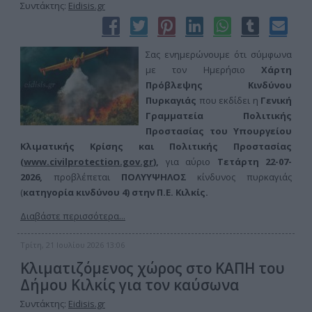
Συντάκτης:
Eidisis.gr
Σας ενημερώνουμε ότι σύμφωνα
με τον Ημερήσιο
Χάρτη
Πρόβλεψης Κινδύνου
Πυρκαγιάς
που εκδίδει η
Γενική
Γραμματεία Πολιτικής
Προστασίας του Υπουργείου
Κλιματικής Κρίσης και Πολιτικής Προστασίας
(
www.civilprotection.gov.gr
),
για αύριο
Τετάρτη 22-07-
2026,
προβλέπεται
ΠΟΛΥ
ΥΨΗΛΟΣ
κίνδυνος πυρκαγιάς
(
κατηγορία κινδύνου 4) στην
Π.Ε. Κιλκίς.
Διαβάστε περισσότερα...
Τρίτη, 21 Ιουλίου 2026 13:06
Κλιματιζόμενος χώρος στο ΚΑΠΗ του
Δήμου Κιλκίς για τον καύσωνα
Συντάκτης:
Eidisis.gr