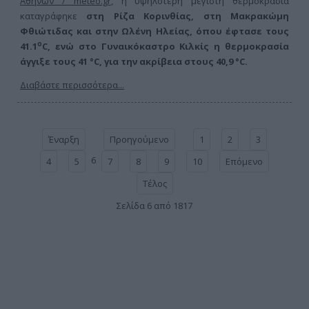
Αθηνών / meteo.gr
, η υψηλότερη μέγιστη θερμοκρασία
καταγράφηκε
στη Ρίζα Κορινθίας, στη Μακρακώμη
Φθιώτιδας και στην Ωλένη Ηλείας, όπου έφτασε τους
ο
41.1
C, ενώ στο Γυναικόκαστρο Κιλκίς η θερμοκρασία
άγγιξε τους 41 °C, για την ακρίβεια στους 40,9 °C.
Διαβάστε περισσότερα...
Έναρξη
Προηγούμενο
1
2
3
6
4
5
7
8
9
10
Επόμενο
Τέλος
Σελίδα 6 από 1817