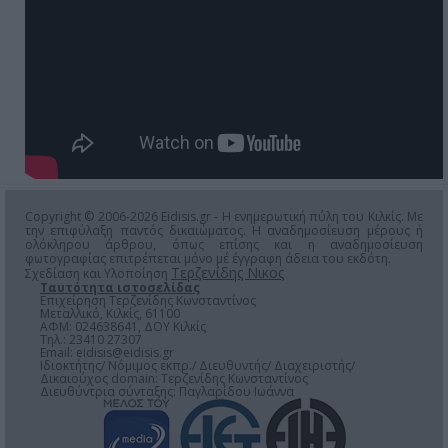
Copyright © 2006-2026 Eidisis.gr - Η ενημερωτική πύλη του Κιλκίς. Με
την επιφύλαξη παντός δικαιώματος. Η αναδημοσίευση μέρους ή
ολόκληρου άρθρου, όπως επίσης και η αναδημοσίευση
φωτογραφίας επιτρέπεται μόνο μέ έγγραφη άδεια του εκδότη.
Τερζενίδης Νικος
Σχεδίαση και Υλοποίηση
Ταυτότητα ιστοσελίδας
Επιχείρηση Τερζενίδης Κωνσταντίνος
Μεταλλικό, Κιλκίς, 61100
ΑΦΜ: 024638641, ΔΟΥ Κιλκίς
Τηλ.: 23410 27307
Email:
eidisis@eidisis.gr
Ιδιοκτήτης/ Νόμιμος εκπρ./ Διευθυντής/ Διαχειριστής/
Δικαιούχος domain: Τερζενίδης Κωνσταντίνος
Διευθύντρια σύνταξης: Παγλαρίδου Ιωάννα