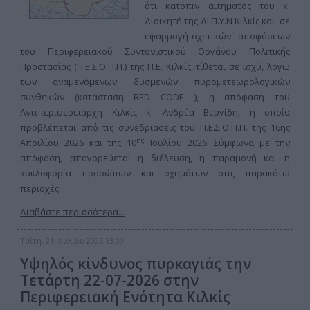
ότι κατόπιν αιτήματος του κ.
Διοικητή της ΔΙ.Π.Υ.Ν Κιλκίς και σε
εφαρμογή σχετικών αποφάσεων
του Περιφερειακού Συντονιστικού Οργάνου Πολιτικής
Προστασίας (Π.Ε.Σ.Ο.Π.Π.) της Π.Ε. Κιλκίς, τίθεται σε ισχύ, λόγω
των αναμενόμενων δυσμενών πυρομετεωρολογικών
συνθηκών (κατάσταση RED CODE ), η απόφαση του
Αντιπεριφερειάρχη Κιλκίς κ. Ανδρέα Βεργίδη, η οποία
προβλέπεται από τις συνεδριάσεις του Π.Ε.Σ.Ο.Π.Π. της 16ης
ης
Απριλίου 2026 και της 10
Ιουλίου 2026. Σύμφωνα με την
απόφαση, απαγορεύεται η διέλευση, η παραμονή και η
κυκλοφορία προσώπων και οχημάτων στις παρακάτω
περιοχές:
Διαβάστε περισσότερα...
Τρίτη, 21 Ιουλίου 2026 13:09
Υψηλός κίνδυνος πυρκαγιάς την
Τετάρτη 22-07-2026 στην
Περιφερειακή Ενότητα Κιλκίς