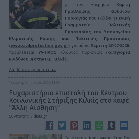
με τον Ημερήσιο
Χάρτη
Πρόβλεψης Κινδύνου
Πυρκαγιάς
που εκδίδει η
Γενική
Γραμματεία Πολιτικής
Προστασίας του Υπουργείου
Κλιματικής Κρίσης και Πολιτικής Προστασίας
(
www.civilprotection.gov.gr
),
για αύριο
Πέμπτη 23-07-
2026,
προβλέπεται
ΥΨΗΛΟΣ
κίνδυνος πυρκαγιάς (
κατηγορία
κινδύνου 3) στην
Π.Ε. Κιλκίς.
Διαβάστε περισσότερα...
Τετάρτη, 22 Ιουλίου 2026 11:00
Ευχαριστήρια επιστολή του Κέντρου
Κοινωνικής Στήριξης Κιλκίς στο καφέ
"Άλλη Αίσθηση"
Συντάκτης:
Eidisis.gr
Το Κέντρο Κοινωνικής Στήριξης