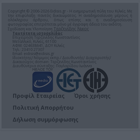
Copyright © 2006-2026 Eidisis.gr - Η ενημερωτική πύλη του Κιλκίς. Με
την επιφύλαξη παντός δικαιώματος. Η αναδημοσίευση μέρους ή
ολόκληρου άρθρου, όπως επίσης και η αναδημοσίευση
φωτογραφίας επιτρέπεται μόνο μέ έγγραφη άδεια του εκδότη.
Τερζενίδης Νικος
Σχεδίαση και Υλοποίηση
Ταυτότητα ιστοσελίδας
Επιχείρηση Τερζενίδης Κωνσταντίνος
Μεταλλικό, Κιλκίς, 61100
ΑΦΜ: 024638641, ΔΟΥ Κιλκίς
Τηλ.: 23410 27307
Email:
eidisis@eidisis.gr
Ιδιοκτήτης/ Νόμιμος εκπρ./ Διευθυντής/ Διαχειριστής/
Δικαιούχος domain: Τερζενίδης Κωνσταντίνος
Διευθύντρια σύνταξης: Παγλαρίδου Ιωάννα
Προφίλ Εταιρείας
Όροι χρήσης
Πολιτική Απορρήτου
Δήλωση συμμόρφωσης