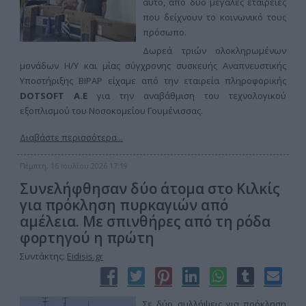
αυτό, από δυο μεγάλες εταιρείες
που δείχνουν το κοινωνικό τους
πρόσωπο.
Δωρεά τριών ολοκληρωμένων
μονάδων Η/Υ και μίας σύγχρονης συσκευής Αναπνευστικής
Υποστήριξης BIPAP είχαμε από την εταιρεία πληροφορικής
DOTSOFT Α.Ε
για την αναβάθμιση του τεχνολογικού
εξοπλισμού του Νοσοκομείου Γουμένισσας.
Διαβάστε περισσότερα...
Πέμπτη, 16 Ιουλίου 2026 17:19
Συνελήφθησαν δύο άτομα στο Κιλκίς
για πρόκληση πυρκαγιών από
αμέλεια. Με σπινθήρες από τη ρόδα
φορτηγού η πρώτη
Συντάκτης:
Eidisis.gr
Σε δύο συλλήψεις για πρόκληση