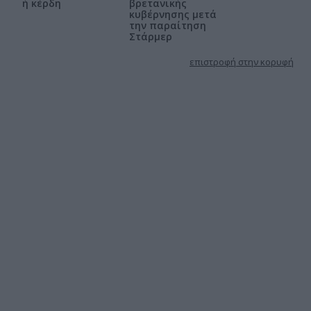
ή κέρδη
βρετανικής
κυβέρνησης μετά
την παραίτηση
Στάρμερ
επιστροφή στην κορυφή