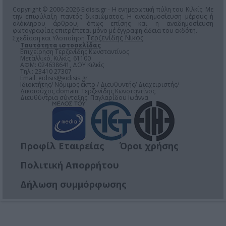
Copyright © 2006-2026 Eidisis.gr - Η ενημερωτική πύλη του Κιλκίς. Με
την επιφύλαξη παντός δικαιώματος. Η αναδημοσίευση μέρους ή
ολόκληρου άρθρου, όπως επίσης και η αναδημοσίευση
φωτογραφίας επιτρέπεται μόνο μέ έγγραφη άδεια του εκδότη.
Τερζενίδης Νικος
Σχεδίαση και Υλοποίηση
Ταυτότητα ιστοσελίδας
Επιχείρηση Τερζενίδης Κωνσταντίνος
Μεταλλικό, Κιλκίς, 61100
ΑΦΜ: 024638641, ΔΟΥ Κιλκίς
Τηλ.: 23410 27307
Email:
eidisis@eidisis.gr
Ιδιοκτήτης/ Νόμιμος εκπρ./ Διευθυντής/ Διαχειριστής/
Δικαιούχος domain: Τερζενίδης Κωνσταντίνος
Διευθύντρια σύνταξης: Παγλαρίδου Ιωάννα
Προφίλ Εταιρείας
Όροι χρήσης
Πολιτική Απορρήτου
Δήλωση συμμόρφωσης