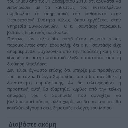
του δήμου από τις 31 Δεκεμβρίου 2013, ότι αδυνατεί να
εκπληρώσει με τα καθεστώς του εντεταλμένου
συμβούλου τα υπηρεσιακά του καθήκοντα στην
Περιφερειακή Ενότητα Κιλκίς, όπου εργάζεται στην
Υπηρεσία Συγκοινωνιών. Ο κ. Τσαντάκης παραμένει
βεβαίως δημοτικός σύμβουλος.
Πάντως τον τελευταίο καιρό ήταν γνωστό στους
παροικούντες στην Ιερουσαλήμ ότι ο κ. Τσαντάκης είχε
απομακρυνθεί ψυχολογικά από την παράταξη και με τη
κίνησή του αυτή ουσιαστικά έλαβε αποστάσεις από τη
διοίκηση Μπαλάσκα.
Δεν είναι άγνωστο επίσης ότι υπήρξε μια προσέγγισή
του με τον κ. Γιώργο Συμπιλίδη, όπου διαπιστώθηκε η
δυνατότητα συμπόρευσης. Αν θα τελεσφορήσει η
προοπτική αυτή θα εξαρτηθεί κυρίως από την τελική
απόφαση του κ. Συμπιλίδη που συνεχίζει να
βολιδοσκοπεί κόσμο, αλλά χωρίς να δεσμεύεται ότι θα
κατέλθει σίγουρα στις δημοτικές εκλογές του Μαΐου.
Διαβάστε ακόμη