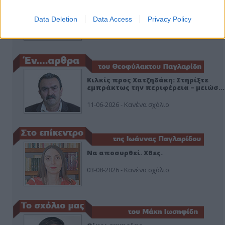
Εδώ Παππάς, εκεί Παππάς, που είναι
ο ΣΥΡΙΖΑ και οι Κιλκισιώτες
Data Deletion
Data Access
Privacy Policy
26-07-2026 - Κανένα σχόλιο
Κιλκίς προς Χατζηδάκη: Στηρίξτε
εμπράκτως την περιφέρεια – μειώσ…
11-06-2026 - Κανένα σχόλιο
Να αποσυρθεί. Χθες.
03-08-2026 - Κανένα σχόλιο